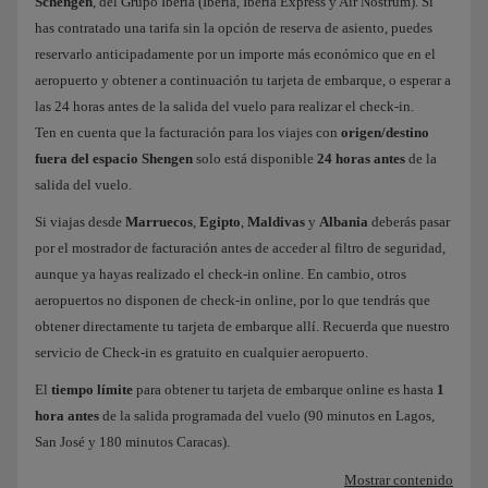
Schengen
, del Grupo Iberia (Iberia, Iberia Express y Air Nostrum). Si
has contratado una tarifa sin la opción de reserva de asiento, puedes
reservarlo anticipadamente por un importe más económico que en el
aeropuerto y obtener a continuación tu tarjeta de embarque, o esperar a
las 24 horas antes de la salida del vuelo para realizar el check-in.
Ten en cuenta que la facturación para los viajes con
origen/destino
fuera del espacio Shengen
solo está disponible
24 horas antes
de la
salida del vuelo.
Si viajas desde
Marruecos
,
Egipto
,
Maldivas
y
Albania
deberás pasar
por el mostrador de facturación antes de acceder al filtro de seguridad,
aunque ya hayas realizado el check-in online. En cambio, otros
aeropuertos no disponen de check-in online, por lo que tendrás que
obtener directamente tu tarjeta de embarque allí. Recuerda que nuestro
servicio de Check-in es gratuito en cualquier aeropuerto.
El
tiempo límite
para obtener tu tarjeta de embarque online es hasta
1
hora antes
de la salida programada del vuelo (90 minutos en Lagos,
San José y 180 minutos Caracas).
Mostrar contenido