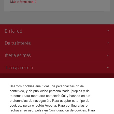
Más información
En la red
De tu interés
Iberia es más
Transparencia
Venta telefónica
+1 800 772 4642
Usamos cookies analíticas, de personalización de
contenido, y de publicidad personalizada (propias y de
Lunes a domingo 00:00 - 24:00 horas ( español e inglés).
terceros) para mostrarte contenido útil y basado en tus
CSP - Plan de Servicio al Cliente
preferencias de navegación. Para aceptar este tipo de
Plan de Contingencia para los Retrasos prolongados en pista (TARMAC)
cookies, pulsa el botón Aceptar. Para configurarlas o
IB General Rules & Tariff Canada
rechazar su uso, pulsa en Configuración de cookies. Para