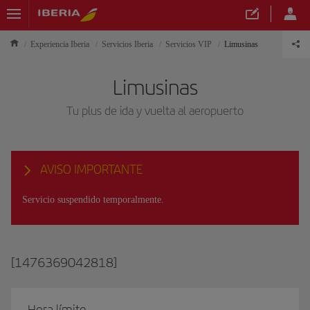
Experiencia Iberia
Servicios Iberia
Servicios VIP
Limusinas
Limusinas
Tu plus de ida y vuelta al aeropuerto
AVISO IMPORTANTE
Servicio suspendido temporalmente.
[1476369042818]
Hora límite