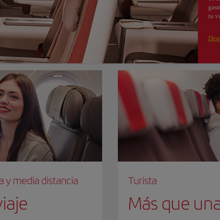
gast
tu v
Desc
a y media distancia
Turista
iaje
Más que una 