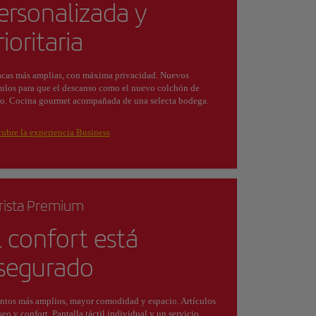
ersonalizada y
rioritaria
cas más amplias, con máxima privacidad. Nuevos
culos para que el descanso como el nuevo colchón de
o. Cocina gourmet acompañada de una selecta bodega.
ubre la experiencia Business
rista Premium
l confort está
segurado
ntos más amplios, mayor comodidad y espacio. Artículos
seo y confort. Pantalla táctil individual y un servicio