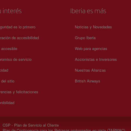
 interés
Iberia es más
guridad es lo primero
Noticias y Novedades
ración de accesibilidad
Grupo Iberia
a accesible
Web para agencias
omiso de servicio
Accionistas e Inversores
cidad
Nuestras Alianzas
del sitio
British Airways
encias y felicitaciones
nibilidad
CSP - Plan de Servicio al Cliente
Plan de Contingencia para los Retrasos prolongados en pista (TARMAC)