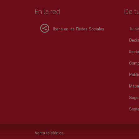
En la red
De tu
Tu se
Iberia en las Redes Sociales
Decla
Iberi
Compr
Publi
Mapa 
Suger
Soste
Venta telefónica