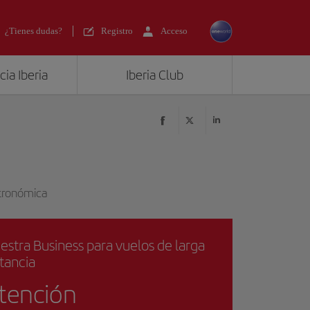
¿Tienes dudas?
Registro
Acceso
ia Iberia
Iberia Club
stronómica
estra Business para vuelos de larga
stancia
tención