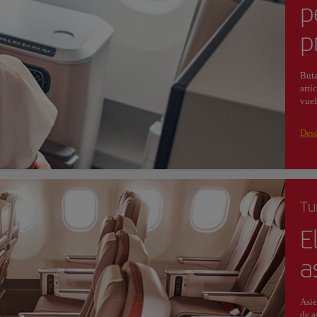
p
p
Buta
artí
vuel
Desc
Tu
E
a
Asie
de a