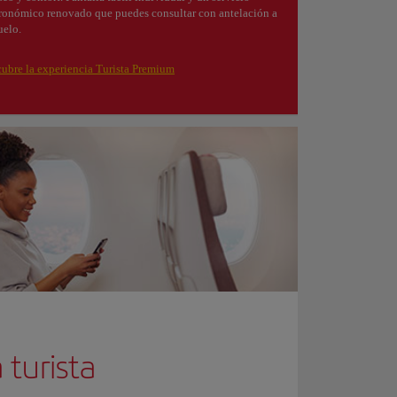
ronómico renovado que puedes consultar con antelación a
uelo.
ubre la experiencia Turista Premium
turista