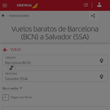
Saltar al contenido principal
Vuelos baratos
Vuelos baratos de Barcelona
(BCN) a Salvador (SSA)
VUELO
ORIGEN
DESTINO
Seleccione
Ida y vuelta
una
opción
Pagar con Avios