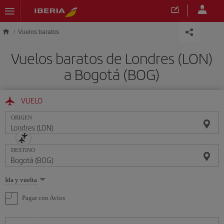
Saltar al contenido principal
Vuelos baratos
Vuelos baratos de Londres (LON)
a Bogotá (BOG)
VUELO
ORIGEN
DESTINO
Seleccione
Ida y vuelta
una
opción
Pagar con Avios