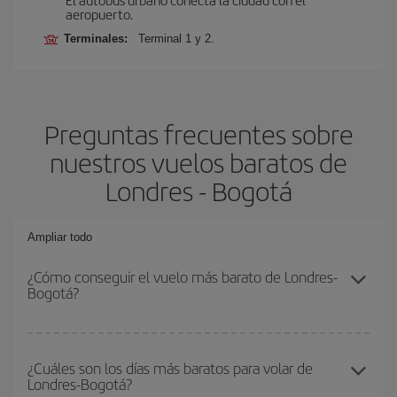
aeropuerto.
Terminales:
Terminal 1 y 2.
Preguntas frecuentes sobre
nuestros vuelos baratos de
Londres - Bogotá
Ampliar todo
¿Cómo conseguir el vuelo más barato de Londres-
Bogotá?
Podrás ahorrar en tu billete de avión de Londres-Bogotá-dest y
conseguir el vuelo más barato si evitas temporadas altas,
¿Cuáles son los días más baratos para volar de
Londres-Bogotá?
compras con antelación y puedes ser flexible con las fechas y