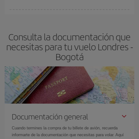
vayan agotando. Por eso, comprar con antelación es
fundamental
para conseguir
vuelos baratos a Londres-Bogotá-
En Iberia, tenemos distintas tarifas para garantizarte el mejor
dest
.
precio según tus necesidades de viaje. La tarifa básica, te
asegura el vuelo más barato.
Consulta la documentación que
necesitas para tu vuelo Londres -
Bogotá
Documentación general
Cuando termines la compra de tu billete de avión, recuerda
informarte de la documentación que necesitas para volar. Aquí