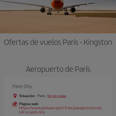
Ofertas de vuelos París - Kingston
Aeropuerto de París
París-Orly
Situación:
París
Ver en mapa
Página web:
https://www.parisaeroport.fr/es/pasajeros/access
o/ir-a-paris-orly