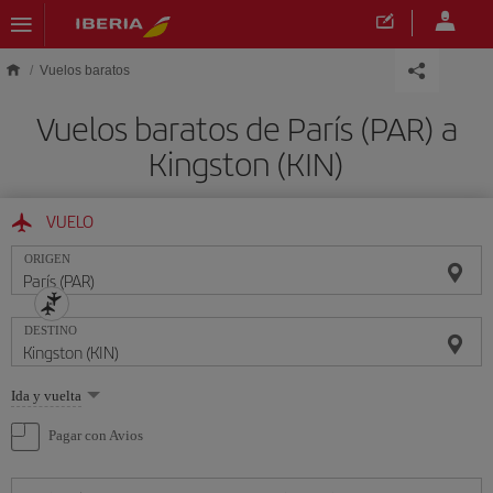
Saltar al contenido principal
Vuelos baratos
Vuelos baratos de París (PAR) a
Kingston (KIN)
VUELO
ORIGEN
DESTINO
Seleccione
Ida y vuelta
una
opción
Pagar con Avios