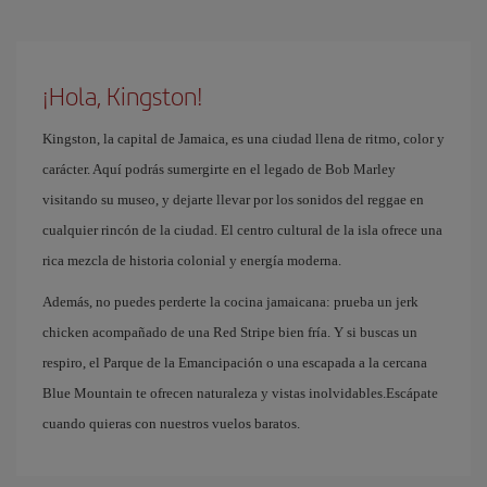
¡Hola, Kingston!
Kingston, la capital de Jamaica, es una ciudad llena de ritmo, color y
carácter. Aquí podrás sumergirte en el legado de Bob Marley
visitando su museo, y dejarte llevar por los sonidos del reggae en
cualquier rincón de la ciudad. El centro cultural de la isla ofrece una
rica mezcla de historia colonial y energía moderna.
Además, no puedes perderte la cocina jamaicana: prueba un jerk
chicken acompañado de una Red Stripe bien fría. Y si buscas un
respiro, el Parque de la Emancipación o una escapada a la cercana
Blue Mountain te ofrecen naturaleza y vistas inolvidables.Escápate
cuando quieras con nuestros vuelos baratos.