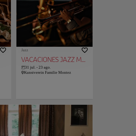
uzar
impresionantes a la ciudad, al horizonte
te
de Frankfurt y a las colinas del Taunus.
Todas incluyen una gran pintura obra
os
del artista contemporáneo Hartwig
Ebersbach, TV de 42 pulgadas, cafetera
 y
Nespresso y un sistema de control de
edor
temperatura eficiente. La zona de spa
Si
del Jumeirah cuenta con duchas de
a
efecto lluvia tropical y 2 saunas. Los
l
huéspedes disfrutan de acceso ilimitado
Jazz
al Platinum Fitness First Health Club,
VACACIONES JAZZ MONTEZ
con piscina cubierta, situado en el
edificio vecino. El elegante restaurante
31 jul.
-
23 ago.
Max On One ofrece especialidades de
Kunstverein Familie Montez
temporada y dispone de bodega. El
hotel Frankfurt Jumeirah está a solo 100
metros de la estación de metro y de
trenes S-Bahn de Hauptwache. La plaza
Römer se encuentra a 700 metros.
Nuestros clientes dicen que esta parte de
Frankfurt es su favorita, según los
comentarios independientes. A las
parejas les encanta la ubicación — Le
han puesto un 9.7 para viajes de dos
personas.