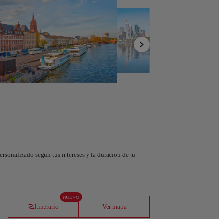
Mostrar
lista
a tu viaje con nuestra nueva
enta con IA
tinerario en segundos y crea una experiencia
da en la ciudad.
personalizado según tus intereses y la duración de tu
tendido
orra
Andorra la Vella
NUEVO
Andorra
Itinerario
Ver mapa