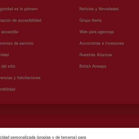
guridad es lo primero
Noticias y Novedades
ración de accesibilidad
Grupo Iberia
a accesible
Web para agencias
omiso de servicio
Accionistas e Inversores
cidad
Nuestras Alianzas
del sitio
British Airways
encias y felicitaciones
nibilidad
 domingo 00:00 - 24:00 horas ( español e inglés)
cidad personalizada (propias y de terceros) para