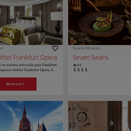
gastronomía local en un ambiente
increíbles vistas, especialmente al cr
 Navidad es completamente mágico y
el puente y el sol ilumina el horizon
de la ciudad. Sin duda, es uno de los
lugares más populares para hacer fot
en la ciudad. Para los amantes de la
historia, hay varios acontecimientos
fun-facts que han tenido lugar alred
del puente durante más de 150 años. 
visitas la ciudad en pareja, aprovech
para poner un candado del amor en e
el
Estrella Michelin
puente.
fitel Frankfurt Opera
Seven Swans
á en nuestra selección para Frankfurt.
4.6
Superior Sofitel Frankfurt Opera, de 5
rellas, está muy bien situado en la
lemática plaza Opernplatz. La
Reservar
osa calle comercial y de ocio
thestrasse se sitúa a poca distancia a
. Las amplias habitaciones presentan
bles de diseño e incluyen WiFi
tuita. Tienen cafetera exprés,
vidor de agua, bañera o ducha y
ículos de aseo de marca de lujo.
ntan con aire acondicionado,
ibar, sistema de sonido Bose y caja
rte privada. Las suites de lujo están