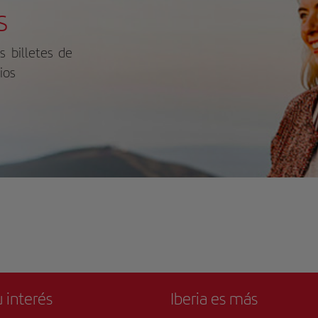
entación de Cristo de Antonius van
the, el Museo Alemán de
s
k, las tumbas de personalidades
uitectura y la animada zona de
osas de Frankfurt y, sobre todo, el
ptwache. El aeropuerto de Frankfurt
icario de la calavera de San
á a 10 km. Nuestros clientes dicen
s billetes de
tolomé. Para saber más sobre los
 esta parte de Frankfurt es su
ros o la historia de este edificio, no
orita, según los comentarios
ios
e en visitar el Museo de la Catedral.
ependientes. A las parejas les
a obtener más información sobre
anta la ubicación — Le han puesto
arios y precios, consulte su sitio web
9.7 para viajes de dos personas.
ial.
 interés
Iberia es más