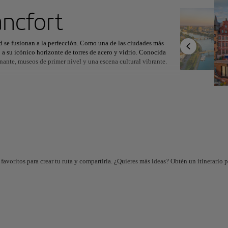
ximo destino
áncfort
d se fusionan a la perfección. Como una de las ciudades más
a su icónico horizonte de torres de acero y vidrio. Conocida
nante, museos de primer nivel y una escena cultural vibrante.
r
Norteamérica
África
Asia
rt el Museo Städel, con obras maestras europeas, y la Iglesia de
con casas de entramado de madera y acogedoras cafeterías,
o, ideal para familias.
Planific
herrami
ara las compras y el entretenimiento. La calle Zeil alberga
 los espacios verdes del río Meno ofrecen un respiro de
Genera un i
fort es una ciudad fascinante que deja huella en cada visitante.
personaliza
favoritos para crear tu ruta y compartirla. ¿Quieres más ideas? Obtén un itinerario 
En
And
Almería
e
España