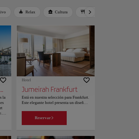
tivo
Relax
Cultura
Gastronomía
Cultur
Hotel
e de Hierro (Eiserner Steg)
Jumeirah Frankfurt
s la
Está en nuestra selección para Frankfurt.
jes
Este elegante hotel presenta un diseño
rt
interior lujoso y ofrece cocina moderna
e.
y relajación holística. Se encuentra en el
Reservar
al
centro de Frankfurt, a solo unos pasos de
el
la importante calle comercial Zeil. Las
habitaciones y las suites del Jumeirah
s
Frankfurt son amplias y ofrecen vistas