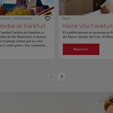
ipadas con mobiliario de diseño
lusivo y ofrecen vistas panorámicas
centro de Frankfurt. Las suites
bién tienen un aseo japonés y una
acciones y Monumentos
Hotel
ha con sistema SkinjayTM. El
tedral de Frankfurt
Kleine Villa Frankfurt
gante spa SOSpa alberga4 salas de
tamiento y zonas de relajación. El
Catedral Católica de Frankfurt, o
El establecimiento se encuentra en 
el también tiene instalaciones para
edral de San Bartolomé, se destaca
del Museo Alemán del Cine. El Kleine
renar y hacer ejercicio, incluido el
re el paisaje urbano por su color
WiFi gratuita en todas las instalacio
udio Fitness First Black Label, que
izo y estilo gótico. Fue construido
de Museumsufer y del recinto ferial d
nta con 4.000 m2 de superficie y está
Reservar
re los siglos XIII y XV y alberga
El hotel dispone de habitaciones fa
ponible por un suplemento. Además
ersos atractivos y tesoros que los
pantalla plana con canales vía satélit
 una piscina cubierta. El Sofitel
istas disfrutarán visitando. Con una
aseo gratuitos y escritorio. Todas la
nkfurt Opera alberga el restaurante de
ura de 95 metros, fue el edificio más
privado. El Kleine Villa Frankfurt se
cepto bistronómico Schönemann,
o de la ciudad durante más de 500
Goethe. El aeropuerto más cercano es 
 ofrece cocina delicada e informal.
s y todavía destaca entre los
encanta la ubicación — Le han puesto
más, dispone de comedor privado y
cacielos modernos. Debido a su
raza al aire libre, donde se pueden
ra, los visitantes tienen la
orear sus platos y admirar las vistas
rtunidad de subir a la plataforma de
orámicas. El bar Lili's sirve una
ervación, de 66 metros de altura, y
ección de cócteles, así como platos
frutar de una vista panorámica sin
eros del restaurante. El hotel también
al del casco antiguo y otras áreas de
nta con una pastelería, que prepara
nkfurt. Entre los tesoros que alberga
ritivos al auténtico estilo parisino. El
catedral se encuentran: el Altar de la
itel Frankfurt Opera se encuentra a
mición de María, la pintura de la
a distancia a pie de la Casa de