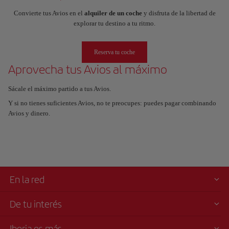
Convierte tus Avios en el
alquiler de un coche
y disfruta de la libertad de
explorar tu destino a tu ritmo.
Reserva tu coche
Aprovecha tus Avios al máximo
Sácale el máximo partido a tus Avios.
Y si no tienes suficientes Avios, no te preocupes: puedes pagar combinando
Avios y dinero.
En la red
De tu interés
Iberia es más