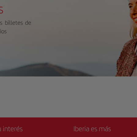
actualidad, los visitantes pueden
s
ear por los exuberantes jardines y los
 mausoleos principales, donde
cansan sesenta miembros de la
s billetes de
astía saadí, incluido el propio sultán
ad al-Mansur, bajo la ornamentada
ios
ula de la Sala de las Doce Columnas.
visita a las Tumbas Saadíes no es un
ple paseo por un lugar de
erramiento, sino un viaje al corazón
la historia y la cultura marroquíes,
lejo de la sensibilidad arquitectónica
rtística de un poderoso imperio.
 interés
Iberia es más