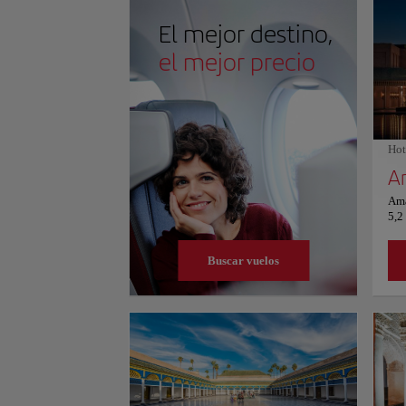
Marruecos, encarnando el animado espíritu y el rico p
tomando un té a la menta en una azotea con vistas a l
El mejor destino,
empapándose del ambiente lleno de música y cuentac
experiencia inolvidable que define la esencia de Mar
el mejor precio
Hot
A
Ama
5,2
alo
par
Buscar vuelos
lib
ofr
y t
de 
hab
hot
esc
air
des
mañ