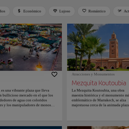
iños
Económico
Lujoso
Romántico
Ac
 Space or Enter to toggle a filter. Press Tab to leave the filter bar.
Atracciones y Monumentos
Mezquita Koutoubia
 es una vibrante plaza que lleva
La Mezquita Koutoubia, una obra
 un bullicioso mercado en el que los
maestra histórica y el monumento m
ndedores de agua con coloridos
emblemático de Marrakech, se alza
tes y los manipuladores de monos
majestuosa cerca de la animada plaz
za se transforma en un enorme comedor
Jemaa el-Fnaa. Esta mezquita,
ados y el aire impregnado de los
construida en el siglo XII bajo la
y carnes a la parrilla. Este lugar
dinastía almohade, es famosa por su
que son la quintaesencia de
minarete de 77 metros de altura, la