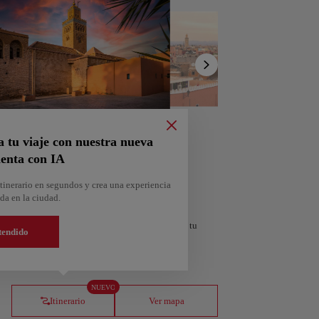
Mostrar
lista
a tu viaje con nuestra nueva
enta con IA
tinerario en segundos y crea una experiencia
da en la ciudad.
personalizado según tus intereses y la duración de tu
tendido
orra
Andorra la Vella
NUEVO
Andorra
Itinerario
Ver mapa