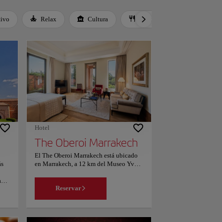
tivo
Relax
Cultura
Gastronomía
Cultur
Hotel
The Oberoi Marrakech
El The Oberoi Marrakech está ubicado
ás
en Marrakech, a 12 km del Museo Yves
Saint Laurent, y ofrece alojamiento,
a
restaurante, aparcamiento privado
Reservar
gratuito, préstamo de bicicletas y
piscina al aire libre. Los alojamientos de
este hotel de 5 estrellas tienen vistas al
jardín. Alberga un bar y cuenta con