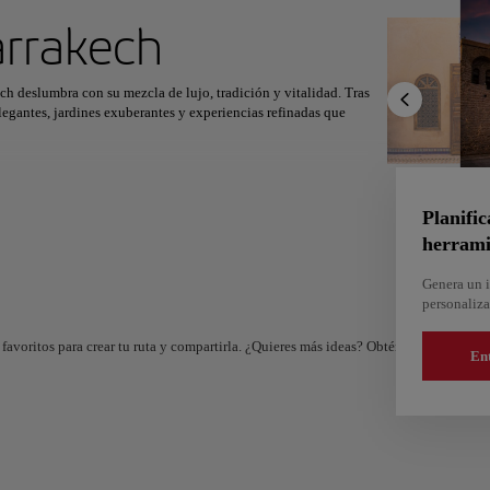
ximo destino
rrakech
h deslumbra con su mezcla de lujo, tradición y vitalidad. Tras
legantes, jardines exuberantes y experiencias refinadas que
r
Norteamérica
África
Asia
cen a zocos bulliciosos donde los artesanos trabajan el cuero, el
, la serenidad de los jardines de La Mamounia y los suntuosos
Planific
herrami
 doradas del desierto de Agafay, las cumbres del Atlas y el sosiego
que un lujo; es un mosaico vivo de color, aroma y alma que
Genera un i
personaliza
favoritos para crear tu ruta y compartirla. ¿Quieres más ideas? Obtén un itinerario 
En
And
Almería
e
España