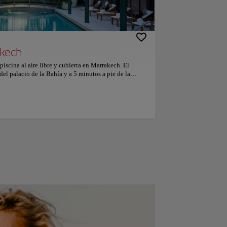
proporciona servicio de alquiler de
coches. El hotel también cuenta con un
centro de fitness y un spa. El The Oberoi
Marrakech se encuentra a 13 km del
jardín Majorelle y a 14 km del palacio
akech
de la Bahía. El aeropuerto más cercano
es el aeropuerto de Marrakech-Menara, a
scina al aire libre y cubierta en Marrakech. El
20 km del alojamiento. A las parejas les
el palacio de la Bahía y a 5 minutos a pie de la
encanta la ubicación — Le han puesto
alojamientos disponen de WiFi gratuita en todas las
un 9,3 para viajes de dos personas.
acondicionado. Hay una cocina equipada con
ervidor eléctrico. El baño es privado e incluye bañera
 restaurantes que sirven platos locales e
res que ofrecen bebidas variadas. El Royal Mansour
e bienestar. También hay instalaciones para reuniones
ecimiento hay aparcamiento gratuito. El hotel está a 2
 Jardines Majorelle. El aeropuerto de Marrakech-
coche. A las parejas les encanta la ubicación — Le
 personas.