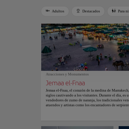
Adultos
Destacados
Para n
Use left and right arrow keys to move between filters. Press
Atracciones y Monumentos
Jemaa el-Fnaa
Jemaa el-Fnaa, el corazón de la medina de Marrakech,
siglos cautivando a los visitantes. Durante el día, es
vendedores de zumo de naranja, los tradicionales ve
atuendos y artistas como los encantadores de serpien
prosperan en medio del caos. Al caer la tarde, la pla
al aire libre, con hileras de puestos de comida ilumin
aromáticos olores de la cocina marroquí, como tagines 
ofrece un caleidoscopio de vistas, sonidos y sabores 