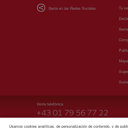
Tu se
Iberia en las Redes Sociales
Decla
Iberi
Compr
Publi
Mapa 
Suger
Soste
Venta telefónica
+43 01 79 56 77 22
Lunes a domingo 09:00 - 20:00 horas (alemán). Lunes a
Usamos cookies analíticas, de personalización de contenido, y de publi