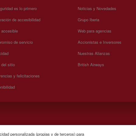
guridad es lo primero
Noticias y Novedades
ración de accesibilidad
Grupo Iberia
a accesible
Web para agencias
omiso de servicio
Accionistas e Inversores
cidad
Nuestras Alianzas
del sitio
British Airways
encias y felicitaciones
nibilidad
 domingo 00:00 - 24:00 horas ( español e inglés)
cidad personalizada (propias y de terceros) para