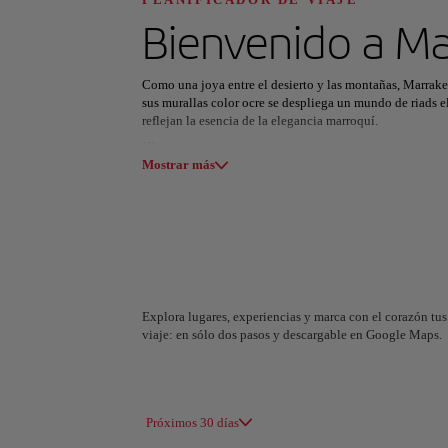
Descubre tu pró
Bienvenido a
Ma
Como una joya entre el desierto y las montañas, Marrakec
sus murallas color ocre se despliega un mundo de riads e
reflejan la esencia de la elegancia marroquí.
Todas las áreas
Europa
América del Su
En el corazón de la antigua Medina, los callejones condu
Mostrar más
latón y la seda al ritmo de la vida cotidiana. Muy cerca
hammames ofrecen un respiro de calma.
Fuera de sus murallas, el paisaje se transforma: las dunas
de la Palmeraie invitan a la aventura. Marrakech es más 
seduce a todo viajero.
Explora lugares, experiencias y marca con el corazón tus 
viaje: en sólo dos pasos y descargable en Google Maps.
A Coruña
Alicant
España
España
Próximos 30 días