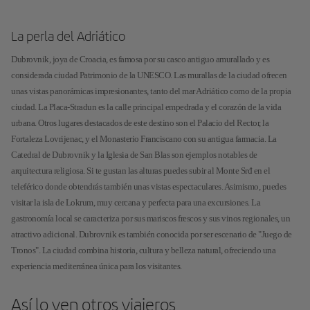
La perla del Adriático
Dubrovnik, joya de Croacia, es famosa por su casco antiguo amurallado y es
considerada ciudad Patrimonio de la UNESCO. Las murallas de la ciudad ofrecen
unas vistas panorámicas impresionantes, tanto del mar Adriático como de la propia
ciudad. La Placa-Stradun es la calle principal empedrada y el corazón de la vida
urbana. Otros lugares destacados de este destino son el Palacio del Rector, la
Fortaleza Lovrijenac, y el Monasterio Franciscano con su antigua farmacia. La
Catedral de Dubrovnik y la Iglesia de San Blas son ejemplos notables de
arquitectura religiosa. Si te gustan las alturas puedes subir al Monte Srđ en el
teleférico donde obtendrás también unas vistas espectaculares. Asimismo, puedes
visitar la isla de Lokrum, muy cercana y perfecta para una excursiones. La
gastronomía local se caracteriza por sus mariscos frescos y sus vinos regionales, un
atractivo adicional. Dubrovnik es también conocida por ser escenario de "Juego de
Tronos". La ciudad combina historia, cultura y belleza natural, ofreciendo una
experiencia mediterránea única para los visitantes.
Así lo ven otros viajeros