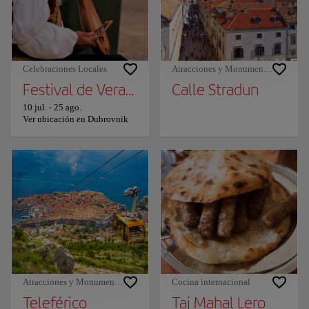
Celebraciones Locales
Atracciones y Monumentos
Festival de Verano de Dubrovnik
Calle Stradun
10 jul.
-
25 ago.
Ver ubicación en Dubrovnik
Atracciones y Monumentos
Cocina internacional
Teleférico
Taj Mahal Lero