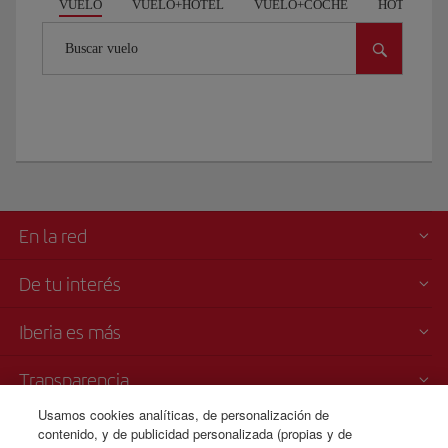
VUELO
VUELO+HOTEL
VUELO+COCHE
HOTEL
Buscar vuelo
En la red
De tu interés
Iberia es más
Transparencia
Usamos cookies analíticas, de personalización de
Venta telefónica
contenido, y de publicidad personalizada (propias y de