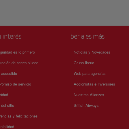
dumentaria
coro barroco tallado por Mateo de Prado muestran un notable n
ultural
artístico. En la actualidad, el conjunto alberga instituciones
és de
eclesiásticas y espacios culturales, manteniendo su vocación
cas.
histórica como lugar de formación y recogimiento. Claustros,
rumentos
pasillos de piedra y salas expositivas conservan arte sacro y pie
ocial y
litúrgicas que narran siglos de tradición. El ambiente transmite
usada,
solemnidad y continuidad, conectando el pasado religioso de G
 interés
Iberia es más
es y la
con el presente.
guridad es lo primero
Noticias y Novedades
ración de accesibilidad
Grupo Iberia
a accesible
Web para agencias
omiso de servicio
Accionistas e Inversores
cidad
Nuestras Alianzas
del sitio
British Airways
encias y felicitaciones
nibilidad