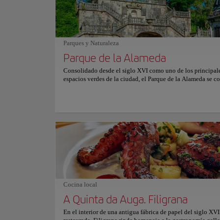
elegante. El ambiente transmite calma y sofisticación, dond
cuidado por el detalle convierte cada visita en una experie
gastronómica memorable. Para más información sobre reser
precios, consulte su sitio web oficial.
Parques y Naturaleza
Parque de la Alameda
Consolidado desde el siglo XVI como uno de los principal
espacios verdes de la ciudad, el Parque de la Alameda se co
con el tiempo en el paseo más emblemático de Santiago de
Compostela, reconocido por sus amplias vistas abiertas hac
Catedral y el conjunto histórico que la rodea. El parque se
en tres zonas conectadas entre sí: Paseo da Alameda, Carbal
Santa Susana y Paseo da Ferradura. Caminos amplios bord
robles y castaños centenarios conducen hacia fuentes, esca
piedra, esculturas tradicionales y miradores naturales dond
Lugares Históricos
aprecia el perfil urbano con claridad. A lo largo del día, est
Monaster
pulmón verde mantiene un ambiente relajado y acogedor. 
locales, peregrinos y visitantes comparten sus senderos baj
sombra de los árboles, mientras la luz del atardecer ilumina
Catedral y crea una escena serena que refleja la esencia tra
Cocina local
la ciudad.
Cultura
A Quinta da Auga. Filigrana
En el interior de una antigua fábrica de papel del siglo XVI
Ubicación:
Pl. de 