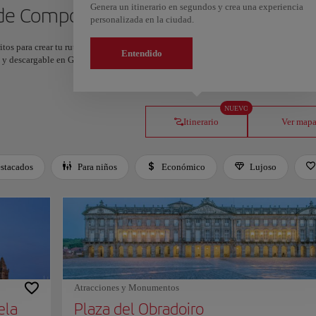
Genera un itinerario en segundos y crea una experiencia
o de Compostela
personalizada en la ciudad.
itos para crear tu ruta y compartirla. ¿Quieres más ideas? Obtén un itinerario perso
Entendido
os y descargable en Google Maps.
NUEVO
Itinerario
Ver map
stacados
Para niños
Económico
Lujoso
Atracciones y Monumentos
ela
Plaza del Obradoiro