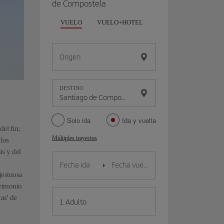
de Compostela
VUELO
VUELO+HOTEL
VUELO+COCHE
Origen
DESTINO
Solo ida
Ida y vuelta
el fin;
Múltiples trayectos
 los
as y del
jestuosa
trimonio
as' de