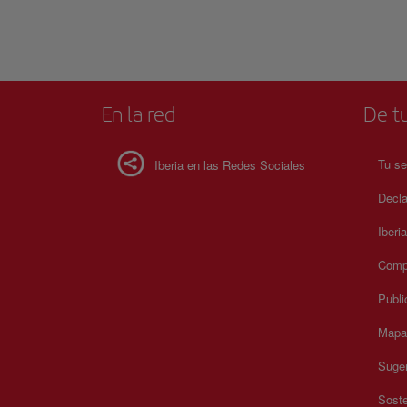
cultura marinera, los oficios tradicionales, la música, la in
y las creencias populares, consolidándose como un centro c
activo. En sus salas, la historia de Galicia se presenta a trav
objetos cotidianos y piezas representativas de distintas épo
Embarcaciones tradicionales, herramientas agrícolas, inst
musicales y elementos domésticos muestran la evolución s
económica de la región. El recorrido invita a una visita pa
En la red
De tu
favoreciendo una conexión profunda con las raíces cultural
memoria viva del pueblo gallego.
Tu se
Iberia en las Redes Sociales
Decla
Iberi
Compr
Publi
Mapa 
Suger
Soste