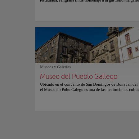
restaurada, Filigrana rinde homenaje a la gastronomía gall
mediante producto estacional y técnica precisa, dentro del 
hotel A Quinta da Auga en Santiago de Compostela. Entre 
más representativos destacan el rodaballo gallego a la parri
Fundado en el sigl
beurre blanc cítrica, la carrillera ibérica estofada lentamen
complejos monástic
tinto y aromáticos arroces acompañados por elegantes vino
relevancia espiritu
Albariño de las cercanas Rías Baixas. Paredes de piedra vis
reflejando el poder
de madera y una iluminación tenue crean un ambiente refi
sereno. Grandes ventanales se abren hacia jardines y el río,
Su imponente fachad
envolviendo el comedor en una atmósfera elegante de cal
conjunto escultóric
contemporánea.
iglesia de nave úni
Mostrar más
notable nivel artíst
Museos y Galerías
En la actualidad, e
Museo del Pueblo Gallego
como lugar de forma
Ubicado en el convento de San Domingos de Bonaval, del s
litúrgicas que narr
el Museo do Pobo Galego es una de las instituciones cultu
religioso de Galici
relevantes de Santiago de Compostela. Sus claustros histór
muros de granito ofrecen un entorno auténtico para un esp
dedicado a conservar y difundir la identidad de Galicia. El
edificio forma parte esencial de la experiencia, uniendo pa
arquitectónico y memoria colectiva. Fundado en 1976 por
asociación comprometida con la protección de la cultura g
un contexto de profundos cambios sociales, el Museo do 
Galego nació con la misión de investigar, conservar y prom
tradiciones del territorio. Sus colecciones abordan la vida ru