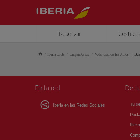
Reservar
Gestiona
Iberia Club
Canjea Avios
Volar usando tus Avios
Bus
En la red
De tu
Tu se
Iberia en las Redes Sociales
Decla
Iberi
Compr