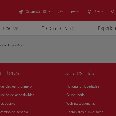
Empresas
Ayuda
Österreich - ES
r reserva
Preparar el viaje
Experienc
ca vuelos por Avios
 interés
Iberia es más
guridad es lo primero
Noticias y Novedades
ración de accesibilidad
Grupo Iberia
a accesible
Web para agencias
omiso de servicio
Accionistas e Inversores