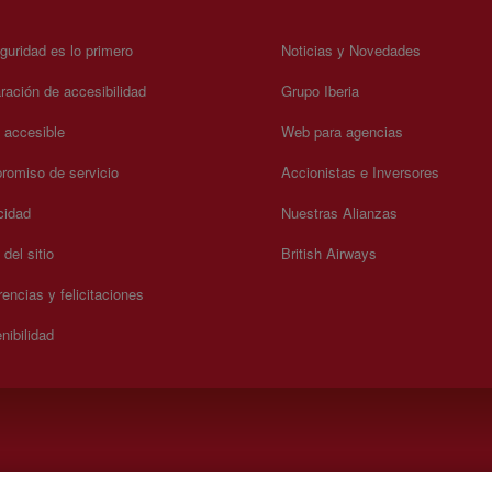
guridad es lo primero
Noticias y Novedades
ración de accesibilidad
Grupo Iberia
a accesible
Web para agencias
omiso de servicio
Accionistas e Inversores
cidad
Nuestras Alianzas
del sitio
British Airways
encias y felicitaciones
nibilidad
 domingo 00:00 - 24:00 horas ( español e inglés)