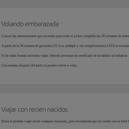
Volando embarazada
Conoce las autorizaciones que necesitas para volar si ya has cumplido las 28 semanas de emba
A partir de la 36 semana de gestación (32 si es múltiple y sin complicaciones) IATA te recomi
Si de todas formas necesitas viajar, deberás presentar un certificado de tu médico al embarcar.
Una semana después del parto ya puedes volver a volar.
Viajar con recien nacidos
Iberia te permite viajar desde cualquier momento, pero recomienda que no vueles con tu bebé h