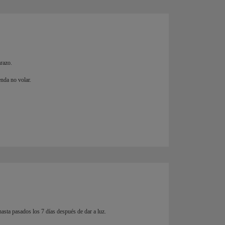
razo.
enda no volar.
asta pasados los 7 días después de dar a luz.