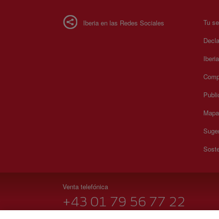
Tu se
Iberia en las Redes Sociales
Decla
Iberi
Compr
Publi
Mapa 
Suger
Soste
Venta telefónica
+43 01 79 56 77 22
Lunes a domingo 09:00 - 20:00 horas (alemán). Lunes a