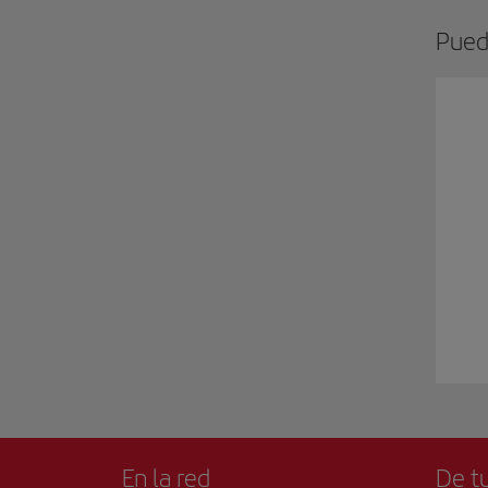
Pued
En la red
De tu