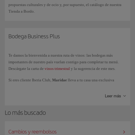
intenta vestir ropa cómoda y poco ajustada.
propuestas culturales y de ocio y, por supuesto, el catálogo de nuestra
Tienda a Bordo.
Bodega Business Plus
Te damos la bienvenida a nuestra ruta de vinos: las bodegas más
importantes de nuestro país vuelan contigo para completar tu menú.
Descárgate la carta de
vinos trimestral
y la sugerencia de este mes.
Si eres cliente Iberia Club,
Maridae
lleva a tu casa una exclusiva
selección de vinos, reservada a nuestra Busines Class y a las Salas VIP.
Enviamos tus pedidos a España, Portugal, Francia, Italia y Alemania.
Leer más
Lo más buscado
Cambios y reembolsos