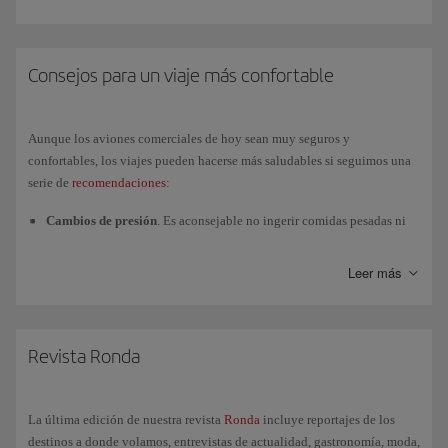
Consejos para un viaje más confortable
Aunque los aviones comerciales de hoy sean muy seguros y
confortables, los viajes pueden hacerse más saludables si seguimos una
serie de
recomendaciones
:
Cambios de presión
. Es aconsejable no ingerir comidas pesadas ni
flatulentas ya desde la víspera del vuelo. Nuestros menús a bordo no
incorporan esos ingredientes desaconsejados.
Leer más
Humedad
. El hecho de que la humedad relativa en cabina sea más
baja de lo habitual puede provocar cierta deshidratación. Intenta
evitar el café y el alcohol desde el día antes del viaje e incrementa el
Revista Ronda
consumo de líquidos durante el vuelo.
Espacio y movimiento
. El espacio disponible en el avión es
limitado y el movimiento es reducido. No coloques los bultos de
La última edición de nuestra revista
Ronda
incluye reportajes de los
mano de modo que impidan el libre movimiento de las piernas e
destinos a donde volamos, entrevistas de actualidad, gastronomía, moda,