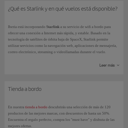
Además, en nuestros A350 de Nueva Generación, tienes la posibilidad
¿Qué es Starlink y en qué vuelos está disponible?
de conectar tus propios auriculares inalámbricos a través de bluetooth
para poder disfrutar del
entretenimiento
en nuestras nuevas pantallas
táctiles 4K.
Iberia está incorporando
Starlink
a su servicio de wifi a bordo para
ofrecer una conexión a Internet más rápida, y estable. Basado en la
tecnología de satélites de órbita baja de SpaceX, Starlink permite
utilizar servicios como la navegación web, aplicaciones de mensajería,
correo electrónico, streaming o videollamadas durante el vuelo.
Actualmente,
Starlink solo está disponible en un número limitado de
Leer más
aviones de Iberia
, por lo que no todos los vuelos disponen de este
servicio. La instalación se ampliará progresivamente al resto de la flota.
Puedes consultar cómo conectarte, las condiciones del servicio y toda la
Tienda a bordo
información en
la página de Starlink
.
En nuestra
tienda a bordo
descubrirás una selección de más de 120
productos de las mejores marcas, con descuentos de hasta un 50%.
Encuentra el regalo perfecto, compra los "must have" y disfruta de las
mejores ofertas.