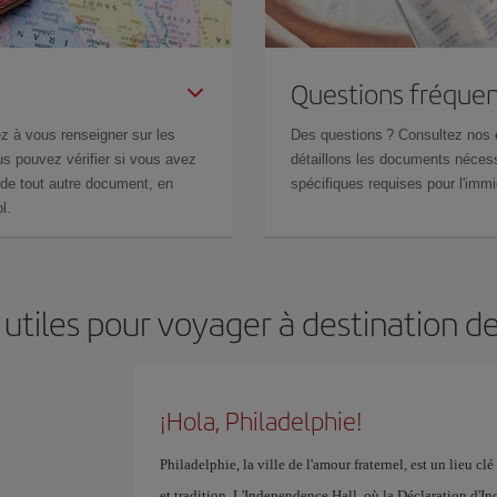
Questions fréquen
z à vous renseigner sur les
Des questions ? Consultez nos
s pouvez vérifier si vous avez
détaillons les documents nécess
de tout autre document, en
spécifiques requises pour l'immi
l.
utiles pour voyager à destination d
¡Hola, Philadelphie!
Philadelphie, la ville de l'amour fraternel, est un lieu cl
et tradition. L'Independence Hall, où la Déclaration d'In