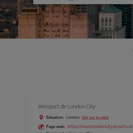
une
option
Aéroport de London City
Situation:
Londres
Voir sur la carte
https://www.londoncityairport.co
Page web: