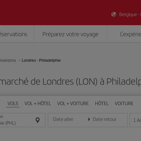
Belgique -
éservations
Préparez votre voyage
L’expéri
ladelphia
Londres - Philadelphie
marché de Londres (LON) à Philadel
VOLS
VOL + HÔTEL
VOL + VOITURE
HÔTEL
VOITURE
ON
Date aller
Date retour
1
A
Entrez la date au format jour/mois/année
Entrez la date au format jou