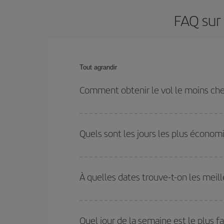
FAQ sur 
Tout agrandir
Comment obtenir le vol le moins che
Économisez sur votre billet d'avion de Londres-Phil
les dates et les horaires de votre aller-retour.
Quels sont les jours les plus économ
Pour découvrir quels jours bénéficient des tarifs 
vous partez, où vous voulez aller et à quelles d
À quelles dates trouve-t-on les meill
mais également pour les jours proches
, à l'al
nous vous proposons chaque jour : certains
horai
Vous pouvez obtenir les vols les plus économiq
et des vacances scolaires sont en haute saison.
Quel jour de la semaine est le plus f