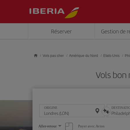
Skip to main content
Réserver
Gestion de r
Vols pas cher
Amérique du Nord
Etats-Unis
Phi
Vols bon 
ORIGINE
DESTINATI
Sélectionnez
Payer avec Avios
Aller-retour