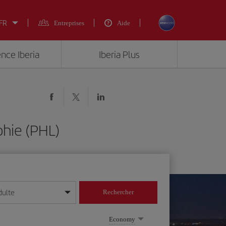
 FR
Entreprises
Aide
ence Iberia
Iberia Plus
phie (PHL)
dulte
Rechercher
r/mois/année
Economy