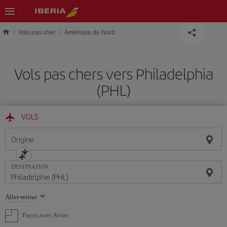
Skip to main content
Vols pas cher
Amérique du Nord
Vols pas chers vers Philadelphia
(PHL)
VOLS
Origine
DESTINATION
Sélectionnez
Aller-retour
une
option
Payer avec Avios