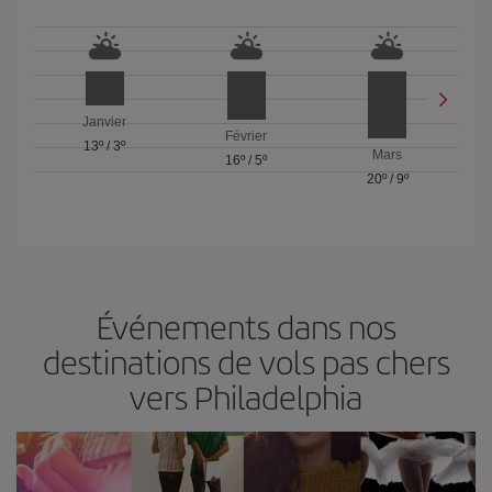
Janvier
Février
13º
/
3º
Mars
16º
/
5º
20º
/
9º
Événements dans nos
destinations de vols pas chers
vers Philadelphia