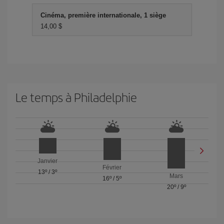
Cinéma, première internationale, 1 siège
14,00 $
Le temps à Philadelphie
Janvier
Février
13º
/
3º
Mars
16º
/
5º
20º
/
9º