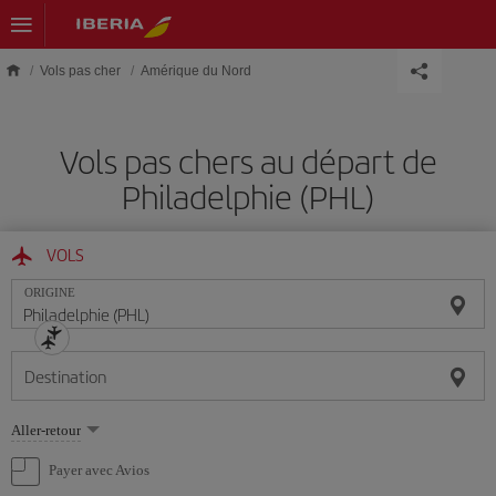
Skip to main content
Vols pas cher
Amérique du Nord
Vols pas chers au départ de
Philadelphie (PHL)
VOLS
ORIGINE
Destination
Sélectionnez
Aller-retour
une
option
Payer avec Avios