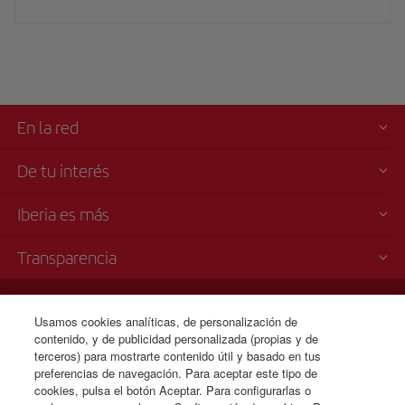
En la red
De tu interés
Iberia es más
Transparencia
Venta telefónica
Usamos cookies analíticas, de personalización de
+1 833 826 5366
contenido, y de publicidad personalizada (propias y de
Lunes a domingo 00:00 - 24:00 horas ( español e inglés).
terceros) para mostrarte contenido útil y basado en tus
CSP - Plan de Servicio al Cliente
preferencias de navegación. Para aceptar este tipo de
Plan de Contingencia para los Retrasos prolongados en pista (TARMAC)
cookies, pulsa el botón Aceptar. Para configurarlas o
IB General Rules & Tariff Canada