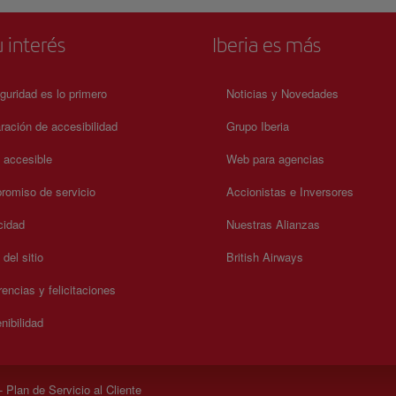
 interés
Iberia es más
guridad es lo primero
Noticias y Novedades
ración de accesibilidad
Grupo Iberia
a accesible
Web para agencias
omiso de servicio
Accionistas e Inversores
cidad
Nuestras Alianzas
del sitio
British Airways
encias y felicitaciones
nibilidad
 Plan de Servicio al Cliente