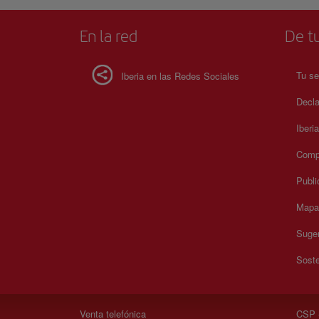
En la red
De tu
Tu se
Iberia en las Redes Sociales
Decla
Iberi
Compr
Publi
Mapa 
Suger
Soste
Venta telefónica
CSP -