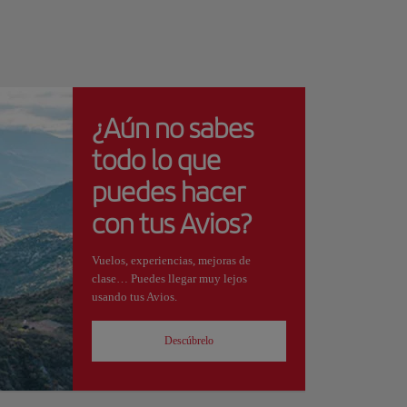
¿Aún no sabes
todo lo que
puedes hacer
con tus Avios?
Vuelos, experiencias, mejoras de
clase… Puedes llegar muy lejos
usando tus Avios.
Descúbrelo