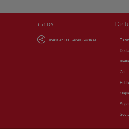
En la red
De tu
Tu se
Iberia en las Redes Sociales
Decla
Iberi
Compr
Publi
Mapa 
Suger
Soste