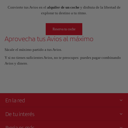
Convierte tus Avios en el
alquiler de un coche
y disfruta de la libertad de
explorar tu destino a tu ritmo.
Reserva tu coche
Aprovecha tus Avios al máximo
Sácale el máximo partido a tus Avios.
Y si no tienes suficientes Avios, no te preocupes: puedes pagar combinando
Avios y dinero.
En la red
De tu interés
Iberia es más