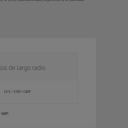
os de largo radio
10 € / USD / GBP
y GBP.