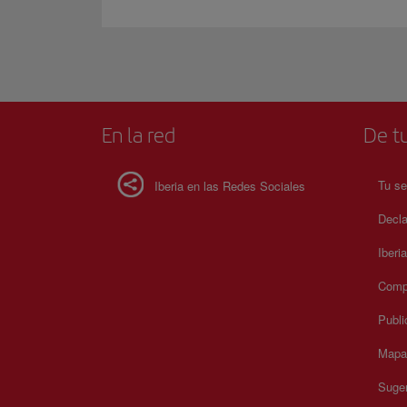
En la red
De tu
Tu se
Iberia en las Redes Sociales
Decla
Iberi
Compr
Publi
Mapa 
Suger