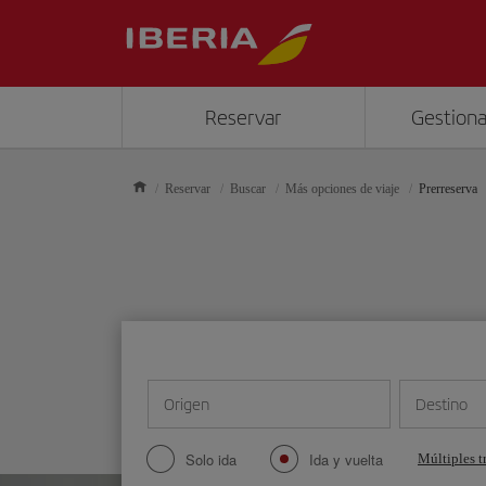
Reservar
Gestiona
Reservar
Buscar
Más opciones de viaje
Prerreserva
Origen
Destino
Solo ida
Ida y vuelta
Múltiples t