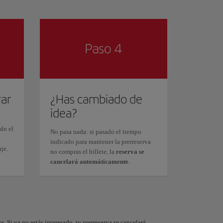
rar
¿Has cambiado de
idea?
ado el
No pasa nada: si pasado el tiempo
indicado para mantener la prerreserva
aje.
no compras el billete, la
reserva se
cancelará automáticamente
.
. Si ya no estás interesado, tu prerreserva se cancelará