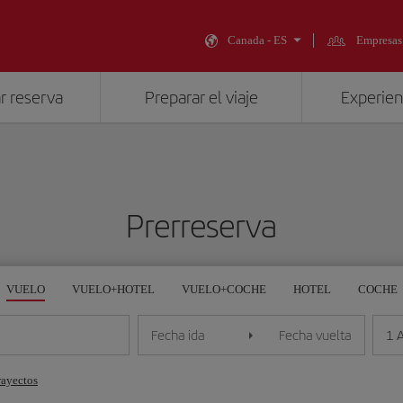
Canada - ES
Empresas
r reserva
Preparar el viaje
Experienc
Prerreserva
VUELO
VUELO+HOTEL
VUELO+COCHE
HOTEL
COCHE
1 
Fecha ida
Fecha vuelta
rayectos