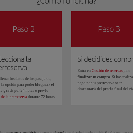
¿Cómo funciona?
lecciona la
Si decidides comp
erreserva
Entra en
Gestión de reservas
para
finalizar tu compra
. Si has realiz
llenar los datos de los pasajeros,
pago por tu prerreserva
se te
s la opción para poder
bloquear el
descontará del precio final
del vi
io
gratis
por 24 horas o previo
de la prerreserva
durante 72 horas.
la prerreserva, recibirás un correo electrónico desde donde podrás finalizar tu compra