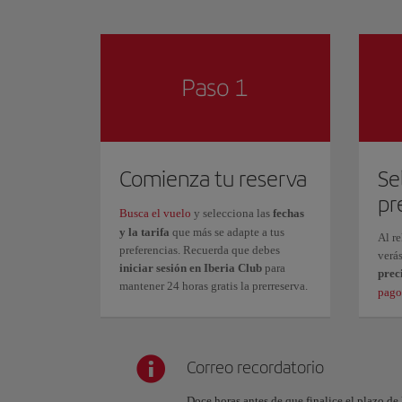
Comienza tu reserva
Se
pr
Busca el vuelo
y selecciona las
fechas
y la tarifa
que más se adapte a tus
Al re
preferencias. Recuerda que debes
verá
iniciar sesión en Iberia Club
para
prec
mantener 24 horas gratis la prerreserva.
pago 
Correo recordatorio
Doce horas antes de que finalice el plazo de 