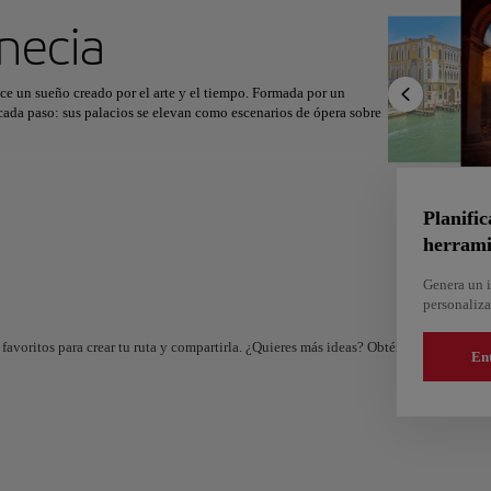
ximo destino
necia
ce un sueño creado por el arte y el tiempo. Formada por un
 cada paso: sus palacios se elevan como escenarios de ópera sobre
r
Norteamérica
África
Asia
l pulso de la ciudad, donde el eco de las olas se mezcla con el
a Piazza San Marco y el Palacio Ducal hasta el encanto del Puente
Planific
herrami
ti
frescos y vinos locales acompañan las celebraciones del
te en un encuentro eterno con una ciudad que parece demasiado
Genera un i
personaliza
favoritos para crear tu ruta y compartirla. ¿Quieres más ideas? Obtén un itinerario 
En
And
Almería
e
España