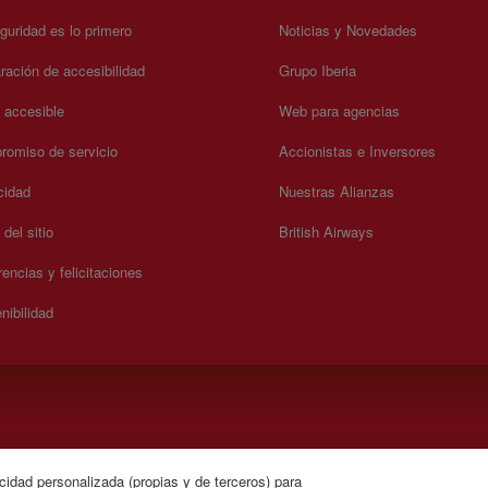
guridad es lo primero
Noticias y Novedades
ración de accesibilidad
Grupo Iberia
a accesible
Web para agencias
omiso de servicio
Accionistas e Inversores
cidad
Nuestras Alianzas
del sitio
British Airways
encias y felicitaciones
nibilidad
). Lunes a Domingo 00:00 - 24:00 horas (español e inglés).
cidad personalizada (propias y de terceros) para