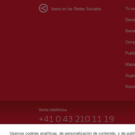
Tu se
Iberia en las Redes Sociales
Decla
Iberi
Compr
Publi
Mapa 
Suger
Soste
Venta telefónica
+41 0 43 210 11 19
Lunes a Domingo 09:00 - 20:00 horas (alemán y francés
Usamos cookies analíticas, de personalización de contenido, y de publi