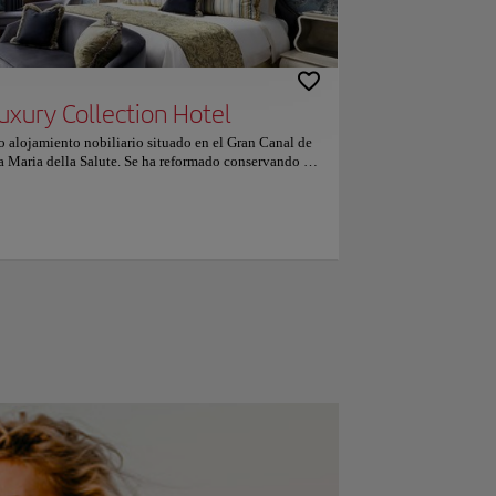
Luxury Collection Hotel
o alojamiento nobiliario situado en el Gran Canal de
nta Maria della Salute. Se ha reformado conservando su
ones de lujo con antigüedades y cristal de Murano.
ondicionado, TV de pantalla plana vía satélite y baño
Algunas tienen vistas al Gran Canal o a la ciudad. El
on Hotel se encuentra a 5 minutos a pie de la ópera La
 San Marcos. La parada de vaporetto (autobús
stá a 400 metros. El hotel alberga el restaurante Club
ductos frescos del mercado de Rialto. El desayuno se
as de araña de cristal. Nuestros clientes dicen que
 según los comentarios independientes. A las parejas
esto un 9.9 para viajes de dos personas.