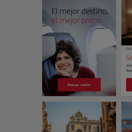
conocer de este lugar tan icónico en Venecia y dejars
arquitectura.
El mejor destino,
el mejor precio
Hot
¡Un
San
enc
Ven
Buscar vuelos
est
y d
exc
del
un 
air
pla
equ
sec
ins