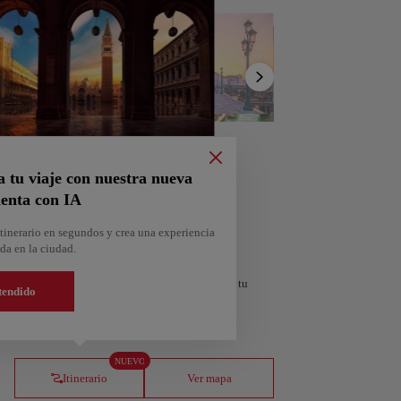
Mostrar
lista
a tu viaje con nuestra nueva
enta con IA
tinerario en segundos y crea una experiencia
da en la ciudad.
personalizado según tus intereses y la duración de tu
tendido
orra
Andorra la Vella
NUEVO
Andorra
Itinerario
Ver mapa