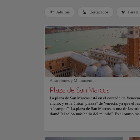
Adultos
Destacados
Para n
Use left and right arrow keys to move between filters. Press
Atracciones y Monumentos
Plaza de San Marcos
La plaza de San Marcos está en el corazón de Venecia
ancho, y es la única "piazza" de Venecia, ya que el res
o "campos". La plaza de San Marcos es una de las má
llamó "el salón más bello del mundo". Es el punto má
hay mareas altas, es el primer lugar que se inunda. Cu
colocan pasarelas de madera para los lugareños y los 
la plaza son: La Basílica de San Marcos, el Palacio 
(el campanario de la Basílica) y la Torre dell' Orolog