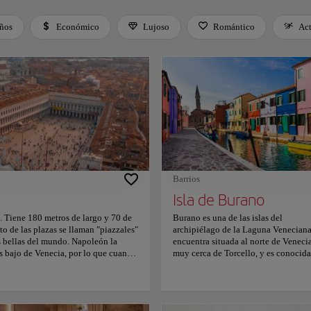
iños
Económico
Lujoso
Romántico
Ac
 Space or Enter to toggle a filter. Press Tab to leave the filter bar.
Barrios
Isla de Burano
. Tiene 180 metros de largo y 70 de
Burano es una de las islas del
to de las plazas se llaman "piazzales"
archipiélago de la Laguna Veneciana
s bellas del mundo. Napoleón la
encuentra situada al norte de Venecia
s bajo de Venecia, por lo que cuando
muy cerca de Torcello, y es conocida
ando esto ocurre, las autoridades
por la producción de encaje de hilo.
turistas. Los edificios más famosos de
isla, con más de 4.000 habitantes po
Ducal, el Museo Correr y el Campanile
un inclinado campanario que se ve
io. No se pierda la oportunidad de
desde la lejanía. Turísticamente