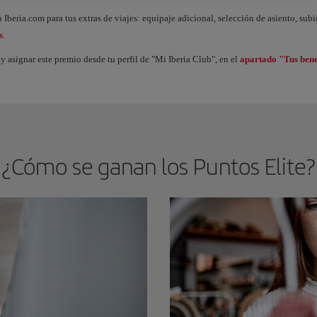
ue acumulas Puntos Elite, desbloqueas beneficios llamados Premios Elite y vas subi
 Iberia.com para tus extras de viajes: equipaje adicional, selección de asiento, sub
s
.
y asignar este premio desde tu perfil de "Mi Iberia Club", en el
apartado "Tus bene
¿Cómo se ganan los Puntos Elite?