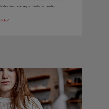
endo de nivel en el programa Iberia Club. Al ganar 1.250 Puntos Elite obtienes de 
ida de clase o embarque prioritario. Puedes
ficios"
.