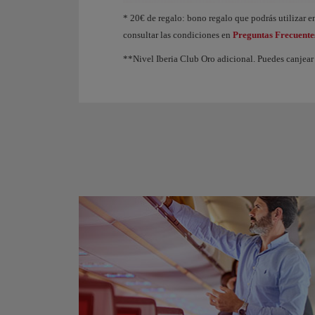
Animación de un avión que muestra que, a medida q
* 20€ de regalo: bono regalo que podrás utilizar en
consultar las condiciones en
Preguntas Frecuente
**Nivel Iberia Club Oro adicional. Puedes canjear 