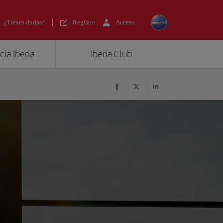
¿Tienes dudas?
Registro
Acceso
ia Iberia
Iberia Club