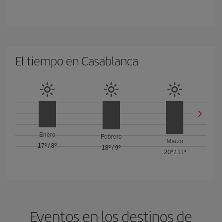
El tiempo en Casablanca
Enero
Febrero
Marzo
17º
/
8º
18º
/
9º
20º
/
11º
Eventos en los destinos de