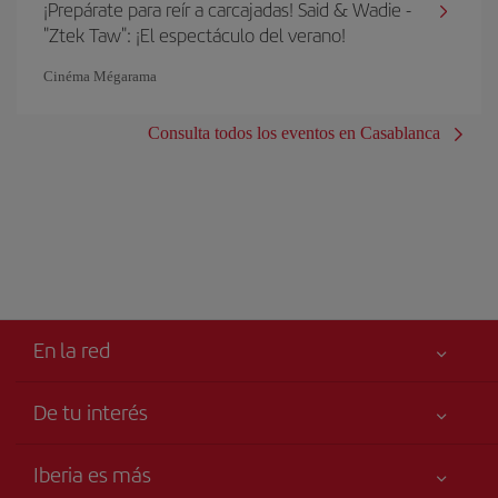
¡Prepárate para reír a carcajadas! Said & Wadie -
"Ztek Taw": ¡El espectáculo del verano!
Cinéma Mégarama
Consulta todos los eventos en Casablanca
En la red
De tu interés
Tu seguridad es lo primero
Iberia es más
Accesibilidad