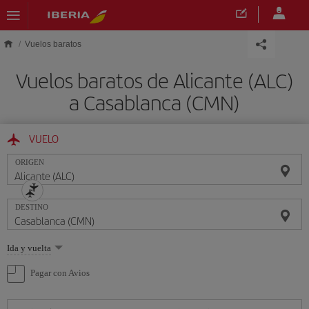
Saltar al contenido principal
Vuelos baratos
Vuelos baratos de Alicante (ALC)
a Casablanca (CMN)
VUELO
ORIGEN
DESTINO
Seleccione
Ida y vuelta
una
opción
Pagar con Avios