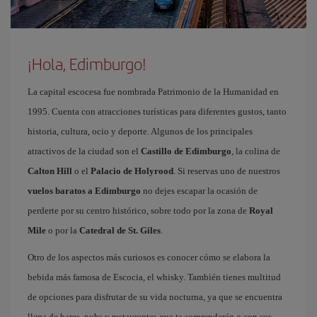
¡Hola, Edimburgo!
La capital escocesa fue nombrada Patrimonio de la Humanidad en
1995. Cuenta con atracciones turísticas para diferentes gustos, tanto
historia, cultura, ocio y deporte. Algunos de los principales
atractivos de la ciudad son el
Castillo de Edimburgo
, la colina de
Calton Hill
o el
Palacio de Holyrood
. Si reservas uno de nuestros
vuelos baratos a Edimburgo
no dejes escapar la ocasión de
perderte por su centro histórico, sobre todo por la zona de
Royal
Mile
o por la
Catedral de St. Giles
.
Otro de los aspectos más curiosos es conocer cómo se elabora la
bebida más famosa de Escocia, el whisky. También tienes multitud
de opciones para disfrutar de su vida nocturna, ya que se encuentra
llena de bares, pubs y restaurantes que te sorprenderán o con sus