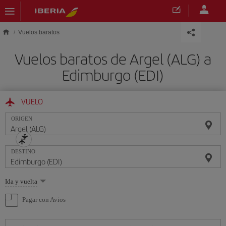
Saltar al contenido principal
Vuelos baratos
Vuelos baratos de Argel (ALG) a
Edimburgo (EDI)
VUELO
ORIGEN
DESTINO
Seleccione
Ida y vuelta
una
opción
Pagar con Avios