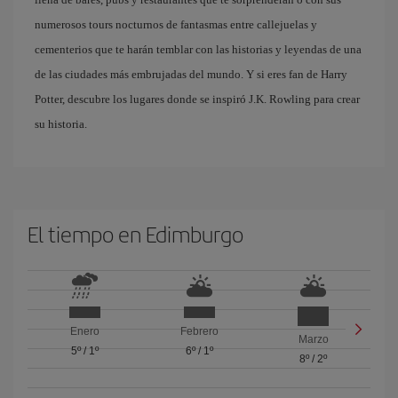
numerosos tours nocturnos de fantasmas entre callejuelas y
cementerios que te harán temblar con las historias y leyendas de una
de las ciudades más embrujadas del mundo. Y si eres fan de Harry
Potter, descubre los lugares donde se inspiró J.K. Rowling para crear
su historia.
El tiempo en Edimburgo
Enero
Febrero
Marzo
5º
/
1º
6º
/
1º
8º
/
2º