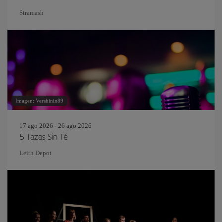
Stramash
Imagen: Vershinin89
17 ago 2026 - 26 ago 2026
5 Tazas Sin Té
Leith Depot