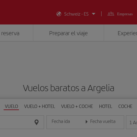
Schweiz - ES
Empresas
 reserva
Preparar el viaje
Experien
Vuelos baratos a Argelia
VUELO
VUELO + HOTEL
VUELO + COCHE
HOTEL
COCHE
Fecha ida
Fecha vuelta
1
A
Introduce la fecha en formato día/mes/año
Introduce la fecha en format