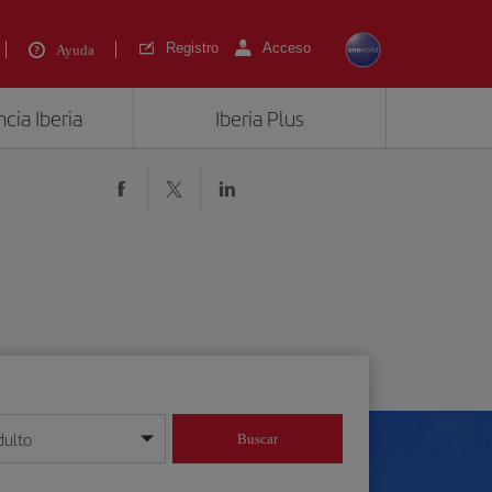
Registro
Acceso
Ayuda
cia Iberia
Iberia Plus
dulto
Buscar
o día/mes/año