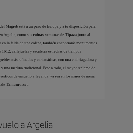
 del Magreb está a un paso de Europa y a tu disposición para
en Argelia, como sus
ruinas romanas de Tipaza
junto al
do en la falda de una colina, también encontrarás monumentos
e 1612, callejuelas y escaleras estrechas de tiempos
rebíes más refinadas y carismáticas, con una embriagadora y
, y una medina tradicional. Pese a todo, el mayor reclamo de
esérticos de ensueño y leyenda, ya sea en los mares de arena
esde
Tamanrasset
.
uelo a Argelia