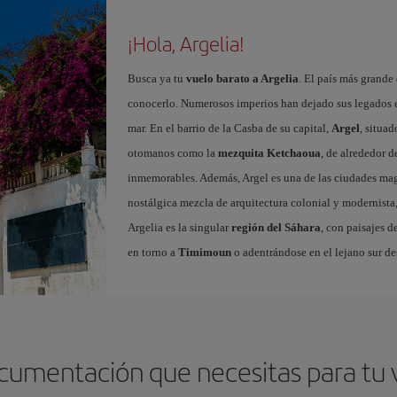
¡Hola, Argelia!
Busca ya tu
vuelo barato a Argelia
. El país más grande
conocerlo. Numerosos imperios han dejado sus legados 
mar. En el barrio de la Casba de su capital,
Argel
, situa
otomanos como la
mezquita Ketchaoua
, de alrededor d
inmemorables. Además, Argel es una de las ciudades mag
nostálgica mezcla de arquitectura colonial y modernista
Argelia es la singular
región del Sáhara
, con paisajes d
en torno a
Timimoun
o adentrándose en el lejano sur d
ocumentación que necesitas para tu v