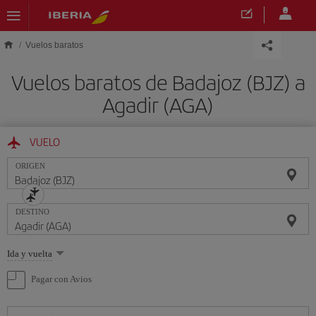
Saltar al contenido principal
Vuelos baratos
Vuelos baratos de Badajoz (BJZ) a
Agadir (AGA)
VUELO
ORIGEN
DESTINO
Seleccione
Ida y vuelta
una
opción
Pagar con Avios