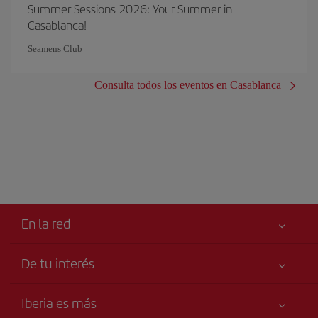
Summer Sessions 2026: Your Summer in
Casablanca!
Seamens Club
Consulta todos los eventos en Casablanca
En la red
De tu interés
Tu seguridad es lo primero
Iberia es más
Accesibilidad