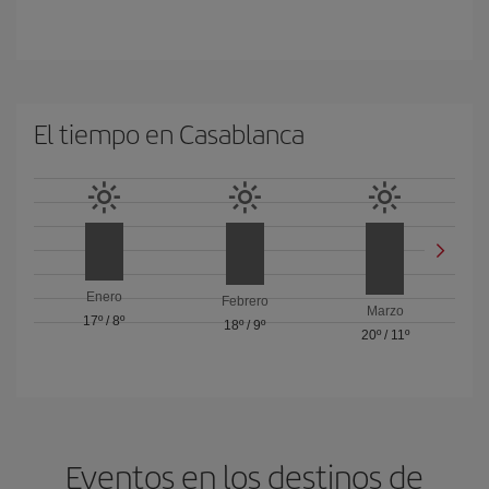
El tiempo en Casablanca
Enero
Febrero
Marzo
17º
/
8º
18º
/
9º
20º
/
11º
Eventos en los destinos de