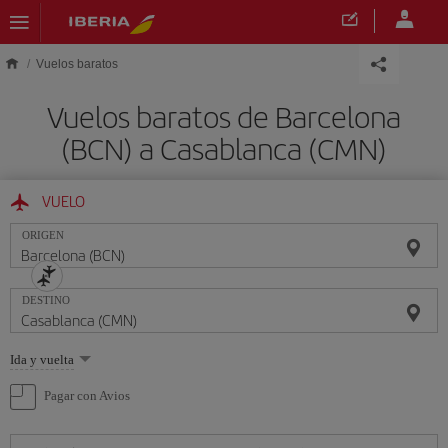
Saltar al contenido principal
Vuelos baratos
Vuelos baratos de Barcelona
(BCN) a Casablanca (CMN)
VUELO
ORIGEN
DESTINO
Seleccione
Ida y vuelta
una
opción
Pagar con Avios