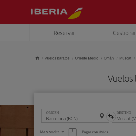
Saltar al contenido principal
Reservar
Gestionar
Vuelos baratos
Oriente Medio
Omán
Muscat
Vuelos 
ORIGEN
DESTINO
Seleccione
Pagar con Avios
Ida y vuelta