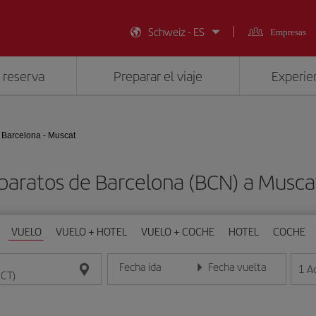
Schweiz - ES
Empresas
 reserva
Preparar el viaje
Experien
Barcelona - Muscat
baratos de Barcelona (BCN) a Musc
VUELO
VUELO + HOTEL
VUELO + COCHE
HOTEL
COCHE
Fecha ida
Fecha vuelta
1
A
Introduce la fecha en formato día/mes/año
Introduce la fecha en format