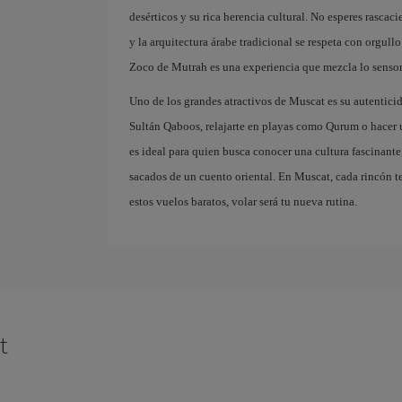
desérticos y su rica herencia cultural. No esperes rascac
y la arquitectura árabe tradicional se respeta con orgull
Zoco de Mutrah es una experiencia que mezcla lo sensori
Uno de los grandes atractivos de Muscat es su autentici
Sultán Qaboos, relajarte en playas como Qurum o hacer u
es ideal para quien busca conocer una cultura fascinant
sacados de un cuento oriental. En Muscat, cada rincón t
estos vuelos baratos, volar será tu nueva rutina.
t