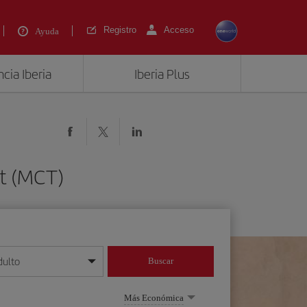
Registro
Acceso
Ayuda
cia Iberia
Iberia Plus
at (MCT)
dulto
Buscar
o día/mes/año
Más Económica