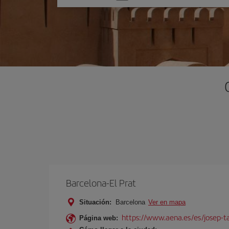
una
opción
Barcelona-El Prat
Situación:
Barcelona
Ver en mapa
https://www.aena.es/es/josep-ta
Página web: