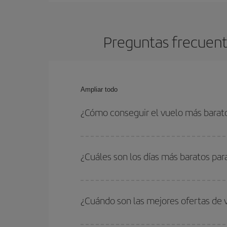
Preguntas frecuent
Ampliar todo
¿Cómo conseguir el vuelo más barat
Podrás ahorrar en tu billete de avión de Barcelon
las fechas y horarios de ida y vuelta.
¿Cuáles son los días más baratos pa
Para saber qué días te saldrá más económico vol
quieres ir y en qué fechas habías pensado viajar
¿Cuándo son las mejores ofertas de
para que puedas encontrar la mejor oferta. Ademá
más en el precio de tu billete.