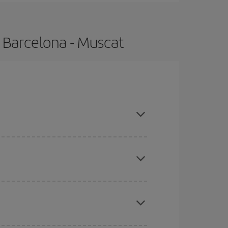
 Barcelona - Muscat
mpras con antelación y puedes ser flexible con
ratos
. Dinos desde dónde vuelas, a dónde
ra días cercanos
, tanto de ida como de vuelta,
gunos
horarios
puede que te hagan ahorrar aún