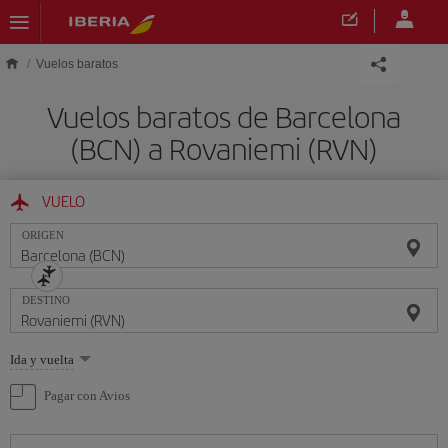
Saltar al contenido principal
Vuelos baratos
Vuelos baratos de Barcelona
(BCN) a Rovaniemi (RVN)
VUELO
ORIGEN
DESTINO
Seleccione
Ida y vuelta
una
opción
Pagar con Avios