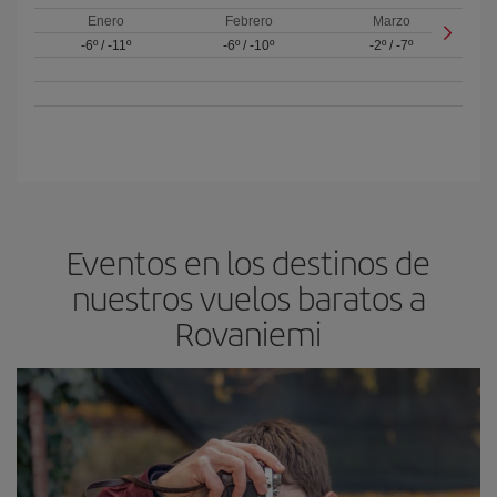
Enero
Febrero
Marzo
-6º
/
-11º
-6º
/
-10º
-2º
/
-7º
Eventos en los destinos de
nuestros vuelos baratos a
Rovaniemi