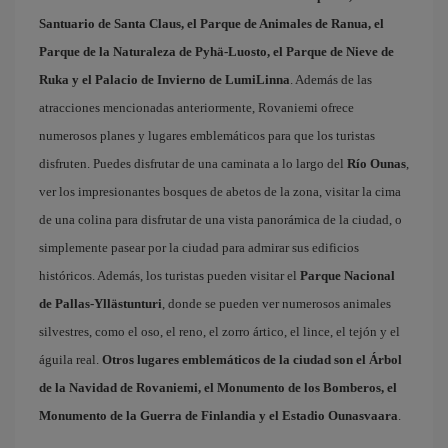
Santuario de Santa Claus, el Parque de Animales de Ranua, el
Parque de la Naturaleza de Pyhä-Luosto, el Parque de Nieve de
Ruka y el Palacio de Invierno de LumiLinna
. Además de las
atracciones mencionadas anteriormente, Rovaniemi ofrece
numerosos planes y lugares emblemáticos para que los turistas
disfruten. Puedes disfrutar de una caminata a lo largo del
Río Ounas
,
ver los impresionantes bosques de abetos de la zona, visitar la cima
de una colina para disfrutar de una vista panorámica de la ciudad, o
simplemente pasear por la ciudad para admirar sus edificios
históricos. Además, los turistas pueden visitar el
Parque Nacional
de Pallas-Yllästunturi
, donde se pueden ver numerosos animales
silvestres, como el oso, el reno, el zorro ártico, el lince, el tejón y el
águila real.
Otros lugares emblemáticos de la ciudad son el Árbol
de la Navidad de Rovaniemi, el Monumento de los Bomberos, el
Monumento de la Guerra de Finlandia y el Estadio Ounasvaara
.