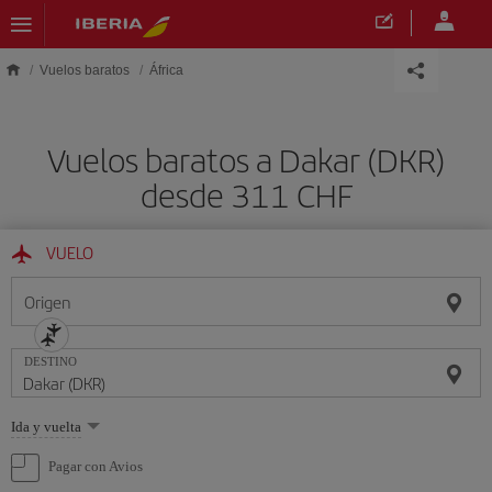
Saltar al contenido principal
Vuelos baratos
África
Vuelos baratos a Dakar (DKR)
desde 311 CHF
VUELO
Origen
DESTINO
Seleccione
Ida y vuelta
una
opción
Pagar con Avios