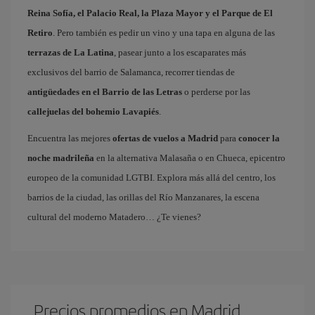
Reina Sofía, el Palacio Real, la Plaza Mayor y el Parque de El
Retiro
. Pero también es pedir un vino y una tapa en alguna de las
terrazas de La Latina
, pasear junto a los escaparates más
exclusivos del barrio de Salamanca, recorrer tiendas de
antigüedades en el Barrio de las Letras
o perderse por las
callejuelas del bohemio Lavapiés
.
Encuentra las mejores
ofertas de vuelos a Madrid
para
conocer la
noche madrileña
en la alternativa Malasaña o en Chueca, epicentro
europeo de la comunidad LGTBI. Explora más allá del centro, los
barrios de la ciudad, las orillas del Río Manzanares, la escena
cultural del moderno Matadero… ¿Te vienes?
Precios promedios en Madrid