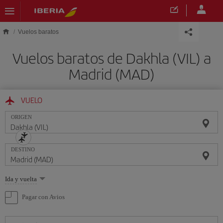
Saltar al contenido principal
Vuelos baratos
Vuelos baratos de Dakhla (VIL) a
Madrid (MAD)
VUELO
ORIGEN
DESTINO
Seleccione
Ida y vuelta
una
opción
Pagar con Avios