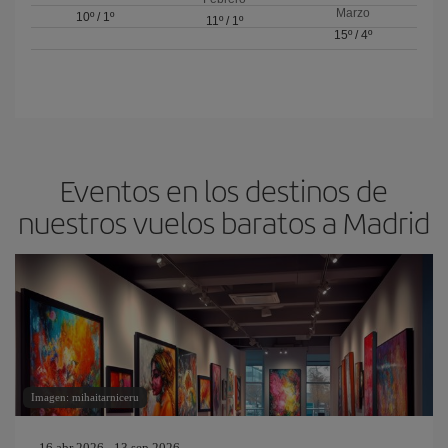
Marzo
10º
/
1º
11º
/
1º
15º
/
4º
Eventos en los destinos de
nuestros vuelos baratos a Madrid
Imagen: mihaitarniceru
16 abr 2026 - 13 sep 2026