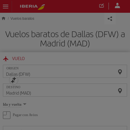
Saltar al contenido principal
Vuelos baratos
Vuelos baratos de Dallas (DFW) a
Madrid (MAD)
VUELO
ORIGEN
DESTINO
Seleccione
Ida y vuelta
una
opción
Pagar con Avios