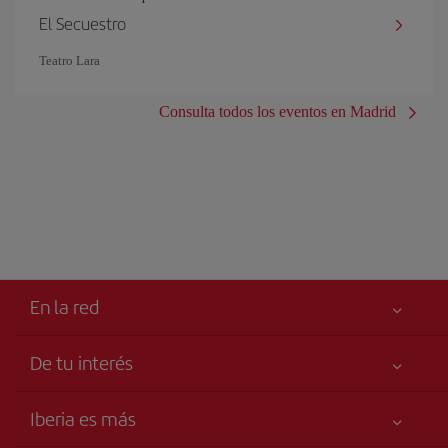
El Secuestro
Teatro Lara
Consulta todos los eventos en Madrid
En la red
De tu interés
Tu seguridad es lo primero
Iberia es más
Accesibilidad