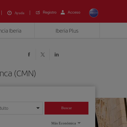
Registro
Acceso
Ayuda
cia Iberia
Iberia Plus
anca (CMN)
dulto
Buscar
o día/mes/año
Más Económica