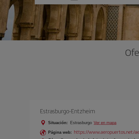
una
opción
Ofe
Estrasburgo-Entzheim
Situación:
Estrasburgo
Ver en mapa
https://www.aeropuertos.net/ae
Página web: