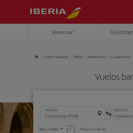
Saltar al contenido principal
Reservar
Gestionar
Vuelos baratos
África
Marruecos
Casablanca
Vuelos ba
ORIGEN
DESTINO
Seleccione
Pagar con Avios
Ida y vuelta