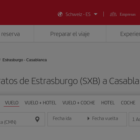
Schweiz - ES
Empresas
 reserva
Preparar el viaje
Experien
Estrasburgo - Casablanca
ratos de Estrasburgo (SXB) a Casabl
VUELO
VUELO + HOTEL
VUELO + COCHE
HOTEL
COCHE
Fecha ida
Fecha vuelta
1
A
Introduce la fecha en formato día/mes/año
Introduce la fecha en format