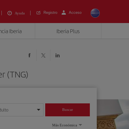
Registro
Acceso
Ayuda
cia Iberia
Iberia Plus
er (TNG)
dulto
Buscar
o día/mes/año
Más Económica