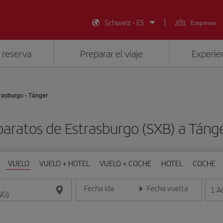
Schweiz - ES
Empresas
 reserva
Preparar el viaje
Experien
rasburgo - Tánger
baratos de Estrasburgo (SXB) a Táng
VUELO
VUELO + HOTEL
VUELO + COCHE
HOTEL
COCHE
Fecha ida
Fecha vuelta
1
A
Introduce la fecha en formato día/mes/año
Introduce la fecha en format