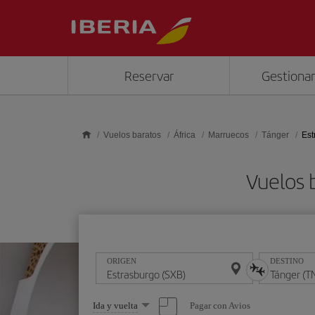
Saltar al contenido principal
Reservar
Gestionar
Vuelos baratos
África
Marruecos
Tánger
Est
Vuelos 
ORIGEN
DESTINO
Seleccione
Pagar con Avios
Ida y vuelta