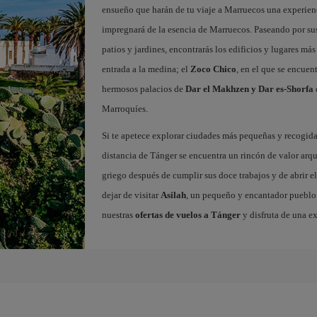
ensueño que harán de tu viaje a Marruecos una experienc
impregnará de la esencia de Marruecos. Paseando por sus 
patios y jardines, encontrarás los edificios y lugares m
entrada a la medina; el
Zoco Chico
, en el que se encuen
hermosos palacios de
Dar el Makhzen y Dar es-Shorfa
Marroquíes.
Si te apetece explorar ciudades más pequeñas y recogidas
distancia de Tánger se encuentra un rincón de valor arq
griego después de cumplir sus doce trabajos y de abrir el
dejar de visitar
Asilah
, un pequeño y encantador pueblo c
nuestras
ofertas de vuelos a Tánger
y disfruta de una e