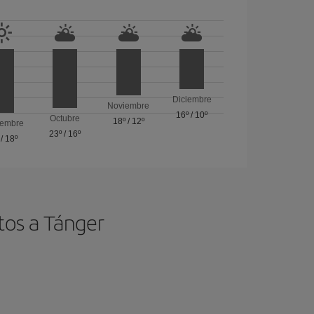
Diciembre
Noviembre
16º
/
10º
Octubre
18º
/
12º
iembre
23º
/
16º
/
18º
tos a Tánger