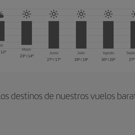
ril
Mayo
/
12º
Junio
Julio
Agosto
Sept
23º
/
14º
27º
/
17º
29º
/
19º
30º
/
20º
27º
los destinos de nuestros vuelos bara