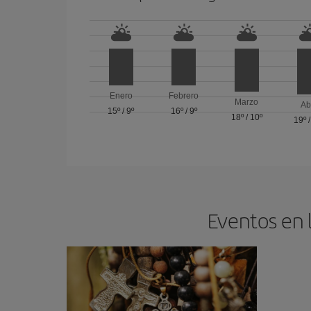
Enero
Febrero
Marzo
Ab
15º
/
9º
16º
/
9º
18º
/
10º
19º
Eventos en 