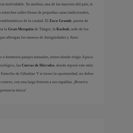
ia inolvidable. Su medina, una de las mayores del país, te
estrechas calles llenas de pequeñas casas tradicionales,
ás emblemáticos de la ciudad. El
Zoco Grande
, puerta de
tra la
Gran Mezquita
de Tánger; la
Kasbah
, sede de los
que albergan los museos de Antigüedades y Artes
 o hermosos parajes naturales, tienes donde elegir. A poca
ueológico, las
Cuevas de Hércules
, donde reposó este mito
 Estrecho de Gibraltar. Y si tienes la oportunidad, no debes
ostero, con una larga historia a sus espaldas. ¡Reserva
xperiencia única!