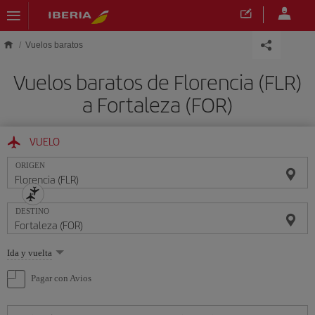
Saltar al contenido principal
Vuelos baratos
Vuelos baratos de Florencia (FLR)
a Fortaleza (FOR)
VUELO
ORIGEN
DESTINO
Seleccione
Ida y vuelta
una
opción
Pagar con Avios