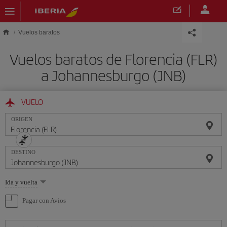
Saltar al contenido principal
Vuelos baratos
Vuelos baratos de Florencia (FLR)
a Johannesburgo (JNB)
VUELO
ORIGEN
DESTINO
Seleccione
Ida y vuelta
una
opción
Pagar con Avios