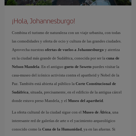
¡Hola, Johannesburgo!
Combina el turismo de naturaleza con un viaje urbanita, con todas
las comodidades y oferta de ocio y cultura de las grandes ciudades.
Aprovecha nuestras
ofertas de vuelos a Johannesburgo
y aterriza
en la ciudad más grande de Sudáfrica, conocida por ser la
cuna de
Nelson Mandela
. En el antiguo
gueto de Soweto
puedes visitar la
casa-museo del icónico activista contra el apartheid y Nobel de la
Paz. También está abierta al público la
Corte Constitucional de
Sudáfrica
, situada, precisamente, en el edificio de la antigua cárcel
donde estuvo preso Mandela, y el
Museo del apartheid
.
La oferta cultural de la ciudad sigue con el
Museo de África
, una
interesante red de galerías de arte o el yacimiento arqueológico
conocido como la
Cuna de la Humanidad
, ya en las afueras. Si