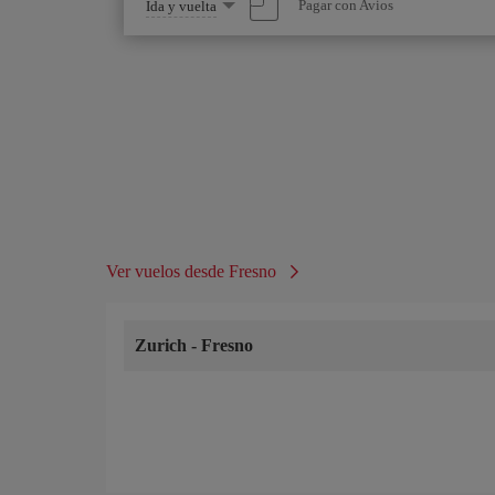
Seleccione
Pagar con Avios
Ida y vuelta
una
opción
Ver vuelos desde Fresno
Zurich
-
Fresno