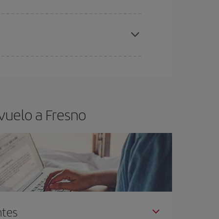
elo y de que las tarifas más baratas (turista)
esno.
ra el vuelo más barato.
vuelo a Fresno
ntes