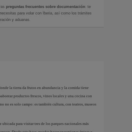
tras
preguntas frecuentes sobre documentación
: te
cesitas para volar con Iberia, así como los trámites
gración y aduanas.
donde la tierra da frutos en abundancia y la comida tiene
 saborear productos frescos, vinos locales y una cocina con
esno no es solo campo: es también cultura, con teatros, museos
te ubicada para visitar tres de los parques nacionales más
anyon. Desde esta base, puedes hacer excursiones épicas o