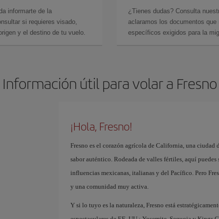
da informarte de la
¿Tienes dudas? Consulta nues
sultar si requieres visado,
aclaramos los documentos que ne
rigen y el destino de tu vuelo.
específicos exigidos para la mi
Información útil para volar a Fresno
¡Hola, Fresno!
Fresno es el corazón agrícola de California, una ciudad 
sabor auténtico. Rodeada de valles fértiles, aquí puedes
influencias mexicanas, italianas y del Pacífico. Pero Fr
y una comunidad muy activa.
Y si lo tuyo es la naturaleza, Fresno está estratégicamen
espectaculares de EE. UU.: Yosemite, Sequoia y Kings C