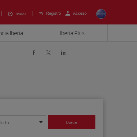
Registro
Acceso
Ayuda
cia Iberia
Iberia Plus
dulto
Buscar
o día/mes/año