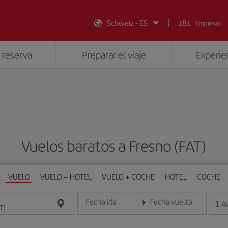
Schweiz - ES
Empresas
 reserva
Preparar el viaje
Experien
Vuelos baratos a Fresno (FAT)
VUELO
VUELO + HOTEL
VUELO + COCHE
HOTEL
COCHE
Fecha ida
Fecha vuelta
1
A
Introduce la fecha en formato día/mes/año
Introduce la fecha en format