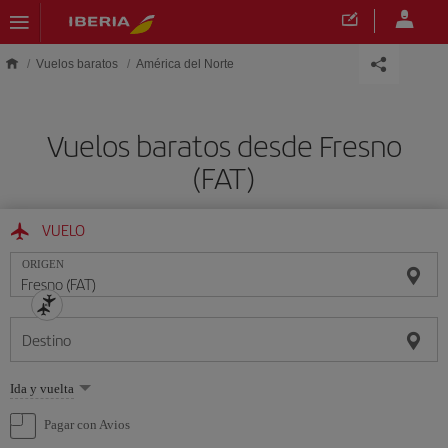
Saltar al contenido principal
Vuelos baratos
América del Norte
Vuelos baratos desde Fresno
(FAT)
VUELO
ORIGEN
Destino
Seleccione
Ida y vuelta
una
opción
Pagar con Avios