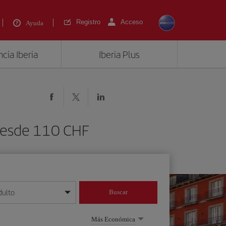
Registro
Acceso
Ayuda
cia Iberia
Iberia Plus
 desde 110 CHF
dulto
Buscar
o día/mes/año
Más Económica