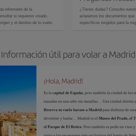
da informarte de la
¿Tienes dudas? Consulta nues
sultar si requieres visado,
aclaramos los documentos que ne
rigen y el destino de tu vuelo.
específicos exigidos para la mi
Información útil para volar a Madrid
¡Hola, Madrid!
Es la
capital de España
, pero también la ciudad de los 
trazadas en una urbe sin murallas… Una ciudad abierta 
Reserva tu vuelo barato a Madrid
para disfrutar de un
divertirse y bailar… Madrid es el
Museo del Prado, el T
el Parque de El Retiro
. Pero también es pedir un vino y
junto a los escaparates más exclusivos del barrio de Sal