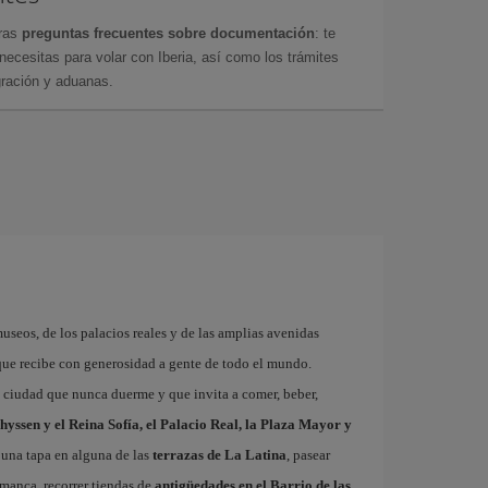
tras
preguntas frecuentes sobre documentación
: te
cesitas para volar con Iberia, así como los trámites
gración y aduanas.
museos, de los palacios reales y de las amplias avenidas
que recibe con generosidad a gente de todo el mundo.
a ciudad que nunca duerme y que invita a comer, beber,
hyssen y el Reina Sofía, el Palacio Real, la Plaza Mayor y
 una tapa en alguna de las
terrazas de La Latina
, pasear
amanca, recorrer tiendas de
antigüedades en el Barrio de las