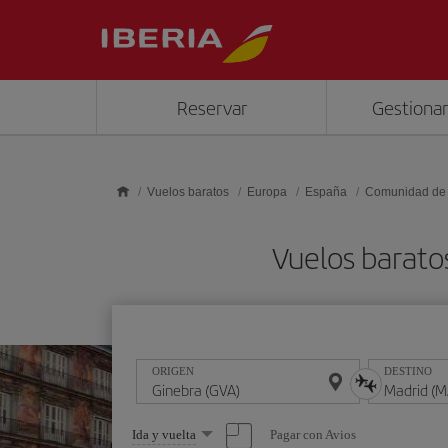
Saltar al contenido principal
Reservar
Gestionar
Vuelos baratos
Europa
España
Comunidad de
Vuelos barato
ORIGEN
DESTINO
Seleccione
Pagar con Avios
Ida y vuelta