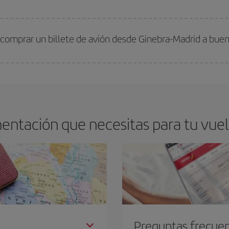
arte el mejor precio según tus necesidades de viaje. La tarifa básica, te asegu
 comprar un billete de avión desde Ginebra-Madrid a buen
os baratos. Las claves para encontrar los mejores precios son
anticiparte y 
drán. Además, si buscas los vuelos con las fechas y los horarios del viaje un
entación que necesitas para tu vuel
Preguntas frecue