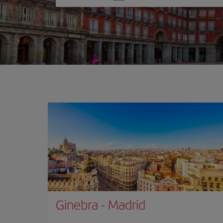
una
opción
Ginebra
-
Madrid