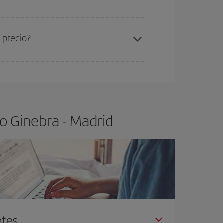
ra el vuelo más barato.
 precio?
ser flexible.
Lo normal es que
cuanto antes
 poco abiertos, podrás
elegir el precio más
o Ginebra - Madrid
ntes