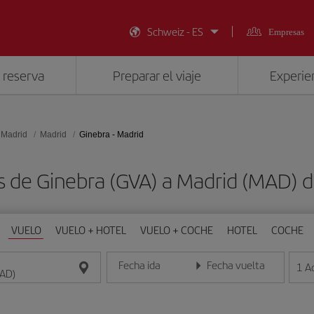
Schweiz - ES
Empresas
 reserva
Preparar el viaje
Experien
 Madrid
Madrid
Ginebra - Madrid
s de Ginebra (GVA) a Madrid (MAD)
VUELO
VUELO + HOTEL
VUELO + COCHE
HOTEL
COCHE
Fecha ida
Fecha vuelta
1
A
Introduce la fecha en formato día/mes/año
Introduce la fecha en format