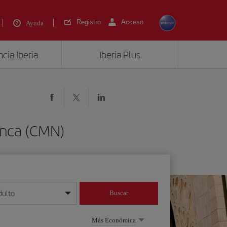
Registro
Acceso
Ayuda
cia Iberia
Iberia Plus
anca (CMN)
dulto
Buscar
o día/mes/año
Más Económica