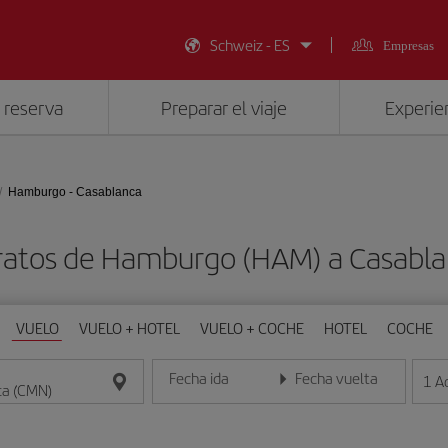
Schweiz - ES
Empresas
 reserva
Preparar el viaje
Experien
Hamburgo - Casablanca
ratos de Hamburgo (HAM) a Casabl
VUELO
VUELO + HOTEL
VUELO + COCHE
HOTEL
COCHE
Fecha ida
Fecha vuelta
1
A
Introduce la fecha en formato día/mes/año
Introduce la fecha en format