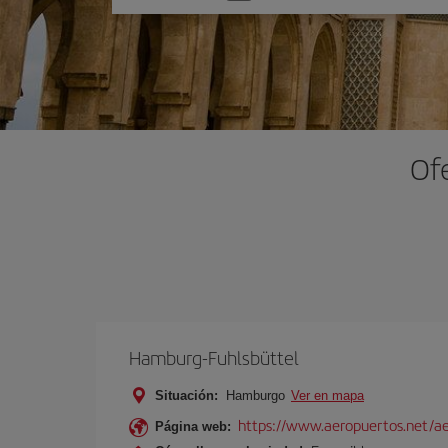
una
opción
Of
Hamburg-Fuhlsbüttel
Situación:
Hamburgo
Ver en mapa
https://www.aeropuertos.net/a
Página web: