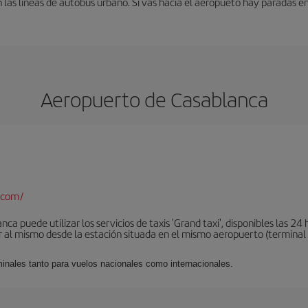
 las líneas de autobús urbano. Si vas hacia el aeropueto hay paradas 
Aeropuerto de Casablanca
.com/
a puede utilizar los servicios de taxis 'Grand taxi', disponibles las 24 h
al mismo desde la estación situada en el mismo aeropuerto (terminal 1).
minales tanto para vuelos nacionales como internacionales.