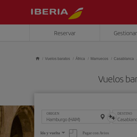
Saltar al contenido principal
Reservar
Gestionar
Vuelos baratos
África
Marruecos
Casablanca
Vuelos ba
ORIGEN
DESTINO
Seleccione
Pagar con Avios
Ida y vuelta