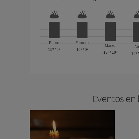
Enero
Febrero
Marzo
Ab
15º
/
9º
16º
/
9º
18º
/
10º
19º
Eventos en 