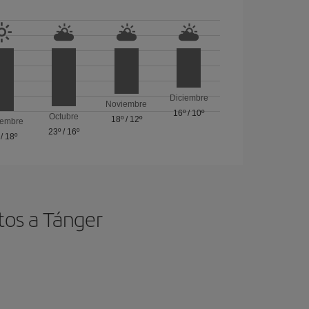
Diciembre
Noviembre
16º
/
10º
Octubre
18º
/
12º
iembre
23º
/
16º
/
18º
tos a Tánger