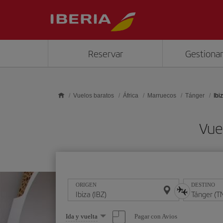
Saltar al contenido principal
Reservar
Gestionar
Vuelos baratos
África
Marruecos
Tánger
Ibi
Vue
ORIGEN
DESTINO
Seleccione
Pagar con Avios
Ida y vuelta