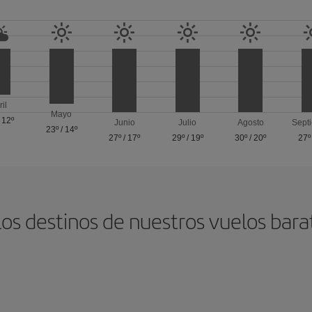
ril
Mayo
/
12º
Junio
Julio
Agosto
Sept
23º
/
14º
27º
/
17º
29º
/
19º
30º
/
20º
27º
los destinos de nuestros vuelos bara