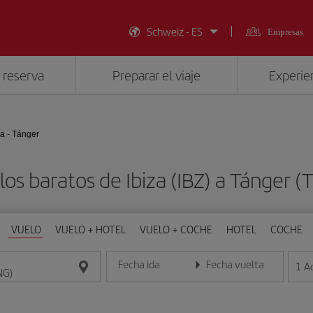
Schweiz - ES
Empresas
 reserva
Preparar el viaje
Experien
za - Tánger
los baratos de Ibiza (IBZ) a Tánger (
VUELO
VUELO + HOTEL
VUELO + COCHE
HOTEL
COCHE
Fecha ida
Fecha vuelta
1
A
Introduce la fecha en formato día/mes/año
Introduce la fecha en format