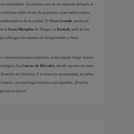
ia inolvidable. Su medina, una de las mayores del país, te
estrechas calles llenas de pequeñas casas tradicionales,
ás emblemáticos de la ciudad. El
Zoco Grande
, puerta de
tra la
Gran Mezquita
de Tánger; la
Kasbah
, sede de los
que albergan los museos de Antigüedades y Artes
 o hermosos parajes naturales, tienes donde elegir. A poca
ueológico, las
Cuevas de Hércules
, donde reposó este mito
 Estrecho de Gibraltar. Y si tienes la oportunidad, no debes
ostero, con una larga historia a sus espaldas. ¡Reserva
xperiencia única!