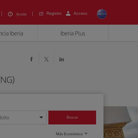
Registro
Acceso
Ayuda
cia Iberia
Iberia Plus
TNG)
dulto
Buscar
o día/mes/año
Más Económica