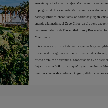
ensueño que harán de tu viaje a Marruecos una experienc
impregnará de la esencia de Marruecos. Paseando por sus 
patios y jardines, encontrarás los edificios y lugares m
entrada a la medina; el
Zoco Chico
, en el que se encuen
hermosos palacios de
Dar el Makhzen y Dar es-Shorfa
Marroquíes.
Si te apetece explorar ciudades más pequeñas y recogidas
distancia de Tánger se encuentra un rincón de valor arq
griego después de cumplir sus doce trabajos y de abrir el
dejar de visitar
Asilah
, un pequeño y encantador pueblo c
nuestras
ofertas de vuelos a Tánger
y disfruta de una e