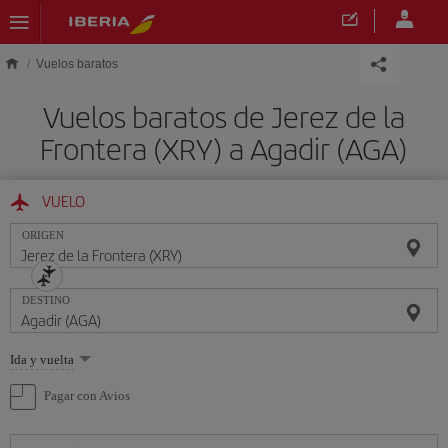
Saltar al contenido principal
Vuelos baratos
Vuelos baratos de Jerez de la
Frontera (XRY) a Agadir (AGA)
VUELO
ORIGEN
DESTINO
Seleccione
Ida y vuelta
una
opción
Pagar con Avios