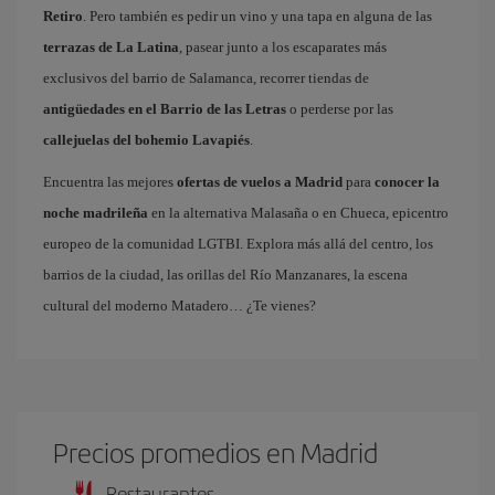
Retiro
. Pero también es pedir un vino y una tapa en alguna de las
terrazas de La Latina
, pasear junto a los escaparates más
exclusivos del barrio de Salamanca, recorrer tiendas de
antigüedades en el Barrio de las Letras
o perderse por las
callejuelas del bohemio Lavapiés
.
Encuentra las mejores
ofertas de vuelos a Madrid
para
conocer la
noche madrileña
en la alternativa Malasaña o en Chueca, epicentro
europeo de la comunidad LGTBI. Explora más allá del centro, los
barrios de la ciudad, las orillas del Río Manzanares, la escena
cultural del moderno Matadero… ¿Te vienes?
Precios promedios en Madrid
Restaurantes