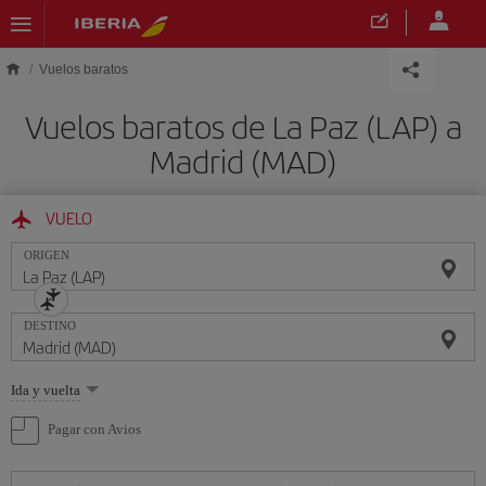
Saltar al contenido principal
Vuelos baratos
Vuelos baratos de La Paz (LAP) a
Madrid (MAD)
VUELO
ORIGEN
DESTINO
Seleccione
Ida y vuelta
una
opción
Pagar con Avios