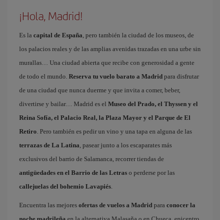
¡Hola, Madrid!
Es la
capital de España
, pero también la ciudad de los museos, de
los palacios reales y de las amplias avenidas trazadas en una urbe sin
murallas… Una ciudad abierta que recibe con generosidad a gente
de todo el mundo.
Reserva tu vuelo barato a Madrid
para disfrutar
de una ciudad que nunca duerme y que invita a comer, beber,
divertirse y bailar… Madrid es el
Museo del Prado, el Thyssen y el
Reina Sofía, el Palacio Real, la Plaza Mayor y el Parque de El
Retiro
. Pero también es pedir un vino y una tapa en alguna de las
terrazas de La Latina
, pasear junto a los escaparates más
exclusivos del barrio de Salamanca, recorrer tiendas de
antigüedades en el Barrio de las Letras
o perderse por las
callejuelas del bohemio Lavapiés
.
Encuentra las mejores
ofertas de vuelos a Madrid
para
conocer la
noche madrileña
en la alternativa Malasaña o en Chueca, epicentro