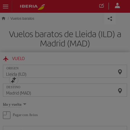
Saltar al contenido principal
Vuelos baratos
Vuelos baratos de Lleida (ILD) a
Madrid (MAD)
VUELO
ORIGEN
DESTINO
Seleccione
Ida y vuelta
una
opción
Pagar con Avios