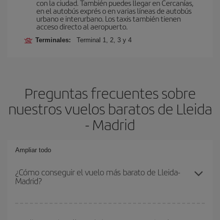
con la ciudad. También puedes llegar en Cercanías,
en el autobús exprés o en varias líneas de autobús
urbano e interurbano. Los taxis también tienen
acceso directo al aeropuerto.
Terminales:
Terminal 1, 2, 3 y 4
Preguntas frecuentes sobre
nuestros vuelos baratos de Lleida
- Madrid
Ampliar todo
¿Cómo conseguir el vuelo más barato de Lleida-
Madrid?
Podrás ahorrar en tu billete de avión de Lleida-Madrid-dest y
conseguir el vuelo más barato si evitas temporadas altas,