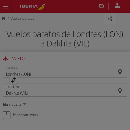
Saltar al contenido principal
Vuelos baratos
Vuelos baratos de Londres (LON)
a Dakhla (VIL)
VUELO
ORIGEN
DESTINO
Seleccione
Ida y vuelta
una
opción
Pagar con Avios