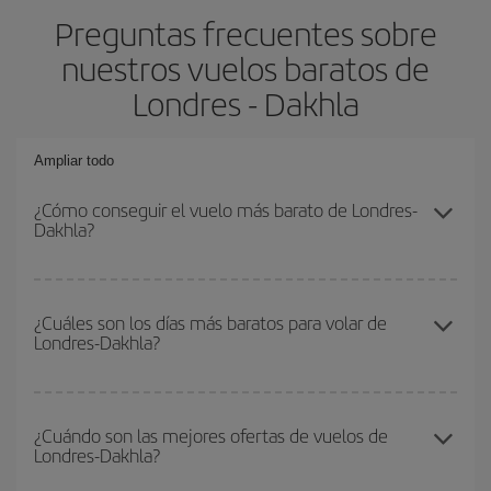
Preguntas frecuentes sobre
nuestros vuelos baratos de
Londres - Dakhla
Ampliar todo
¿Cómo conseguir el vuelo más barato de Londres-
Dakhla?
Podrás ahorrar en tu billete de avión de Londres-Dakhla-dest y
conseguir el vuelo más barato si evitas temporadas altas,
¿Cuáles son los días más baratos para volar de
Londres-Dakhla?
compras con antelación y puedes ser flexible con las fechas y
horarios de ida y vuelta.
Para saber qué días te saldrá más económico volar, solo tienes
que empezar una consulta en nuestro
buscador de vuelos
¿Cuándo son las mejores ofertas de vuelos de
Londres-Dakhla?
baratos
. Dinos desde dónde vuelas, a dónde quieres ir y en qué
fechas habías pensado viajar. Te mostraremos los vuelos más