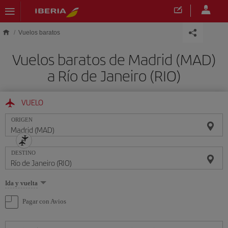
Saltar al contenido principal
Vuelos baratos
Vuelos baratos de Madrid (MAD)
a Río de Janeiro (RIO)
VUELO
ORIGEN
DESTINO
Seleccione
Ida y vuelta
una
opción
Pagar con Avios