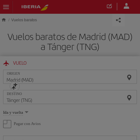
Saltar al contenido principal
Vuelos baratos
Vuelos baratos de Madrid (MAD)
a Tánger (TNG)
VUELO
ORIGEN
DESTINO
Seleccione
Ida y vuelta
una
opción
Pagar con Avios