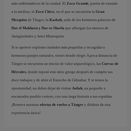
más emblemáticos de la ciudad. El
Zoco Grande
, puerta de entrada
a la medina; el
Zoco Chico
, en el que se encuentra la
Gran
Mezquita
de Tánger; la
Kasbah
, sede de los hermosos palacios de
Dar el Makhzen y Dar es-Shorfa
que albergan los museos de
Antigüedades y Artes Marroquíes.
Si te apetece explorar ciudades más pequeñas y recogidas o
hermosos parajes naturales, tienes donde elegir. A poca distancia de
Tánger se encuentra un rincón de valor arqueológico, las
Cuevas de
Hércules
, donde reposó este mito griego después de cumplir sus
doce trabajos y de abrir el Estrecho de Gibraltar. Y si tienes la
oportunidad, no debes dejar de visitar
Asilah
, un pequeño y
encantador pueblo costero, con una larga historia a sus espaldas.
¡Reserva nuestras
ofertas de vuelos a Tánger
y disfruta de una
experiencia única!