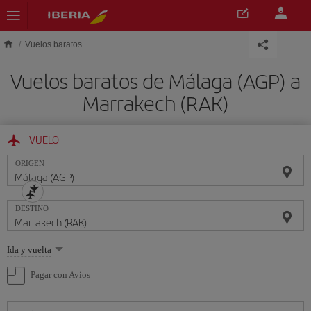
Saltar al contenido principal
Vuelos baratos
Vuelos baratos de Málaga (AGP) a
Marrakech (RAK)
VUELO
ORIGEN
DESTINO
Seleccione
Ida y vuelta
una
opción
Pagar con Avios