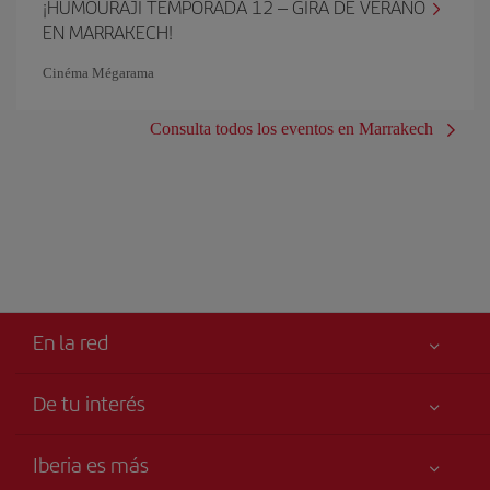
¡HUMOURAJI TEMPORADA 12 – GIRA DE VERANO
EN MARRAKECH!
Cinéma Mégarama
Consulta todos los eventos en Marrakech
En la red
De tu interés
Tu seguridad es lo primero
Iberia es más
Accesibilidad